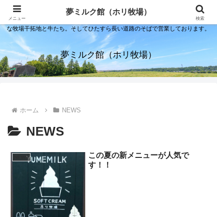
夢ミルク館！それは石川の金沢の隣にある内灘町にあるソフトクリーム屋で
夢ミルク館（ホリ牧場）
す。日本海のすぐそばで展開する当店は、まるで小京都ならぬ小北海道のよう
メニュー
検索
な牧場干拓地と牛たち。そしてひたすら長い道路のそばで営業しております。
夢ミルク館（ホリ牧場）
ホーム
NEWS
NEWS
この夏の新メニューが人気で
NEWS
す！！