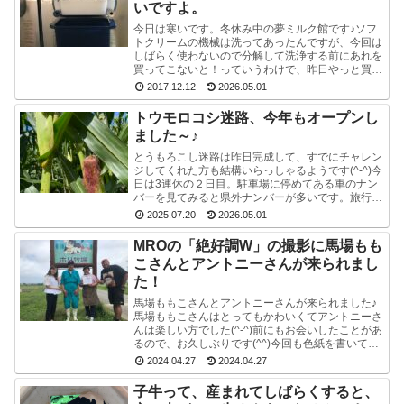
いですよ。
今日は寒いです。冬休み中の夢ミルク館です♪ソフ
トクリームの機械は洗ってあったんですが、今回は
しばらく使わないので分解して洗浄する前にあれを
買ってこないと！っていうわけで、昨日やっと買っ
てきました。ポットのクエン酸洗浄剤。粉末のやつ
2017.12.12
2026.05.01
です。週1...
トウモロコシ迷路、今年もオープンし
ました～♪
とうもろこし迷路は昨日完成して、すでにチャレン
ジしてくれた方も結構いらっしゃるようです(^-^)今
日は3連休の２日目。駐車場に停めてある車のナン
バーを見てみると県外ナンバーが多いです。旅行と
か帰省ですかね(^^)みんな楽しそうで良かったで
2025.07.20
2026.05.01
す...
MROの「絶好調W」の撮影に馬場もも
こさんとアントニーさんが来られまし
た！
馬場ももこさんとアントニーさんが来られました♪
馬場ももこさんはとってもかわいくてアントニーさ
んは楽しい方でした(^-^)前にもお会いしたことがあ
るので、お久しぶりです(^^)今回も色紙を書いて戴
いたので、夢ミルク館に来られた時には、ぜひ、
2024.04.27
2024.04.27
ご...
子牛って、産まれてしばらくすると、