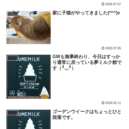
2026.07.07
家に子猫がやってきました(*^^)v
NEWS
2026.07.05
GWも無事終わり、今日はすっか
NEWS
り通常に戻っている夢ミルク館で
す（╹◡╹）
2026.05.11
ゴーデンウイークはちょっとひと
NEWS
段落です。