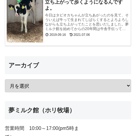
立ち上がって歩くようになるんです
よ。
今日はタピオカちゃんが立ちあがったのを見て、そ
ういえば牛って生まれてしばらくするとよろよろし
ながらも立ち上がってたことを思いだしました。夢
ミルク館を始めてからの20年間は牛舎手伝ってな
いので、うっかり忘れてました。ちょうど牧場長が
2019.09.16
2021.07.06
来たので聞...
アーカイブ
夢ミルク館（ホリ牧場）
営業時間 10:00～17:00(pm5時ま