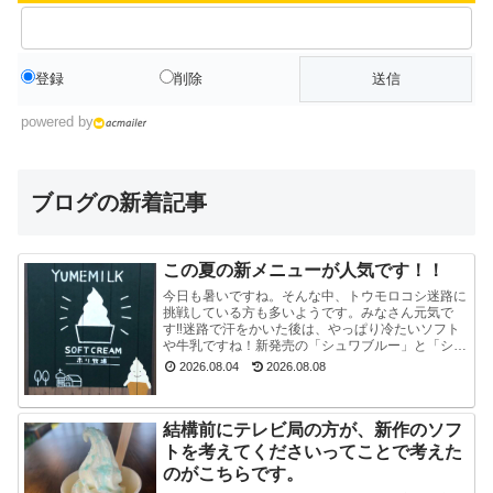
登録
削除
powered by
ブログの新着記事
この夏の新メニューが人気です！！
今日も暑いですね。そんな中、トウモロコシ迷路に
挑戦している方も多いようです。みなさん元気で
す‼迷路で汗をかいた後は、やっぱり冷たいソフト
や牛乳ですね！新発売の「シュワブルー」と「シュ
ワグリーン」が只今人気ですぐに売り切れてしまい
2026.08.04
2026.08.08
ます。見かけ...
結構前にテレビ局の方が、新作のソフ
トを考えてくださいってことで考えた
のがこちらです。