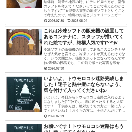
結構前、能登の地震の時、にテレビ局の方が、新作
のソフトを考えてくださいってことで考えたのがこ
ちらです♪(*^^)v能登の震災の応援ソフトということ
で考えたので、輪島のお塩とジュエリーシュガーを
使い、海をイメージした水色のスマイルソフトを作
2026.07.30
2026.08.04
り...
これは冷凍ソフトの販売機の設置して
あるコンテナに、スタッフが描いてく
れた絵ですが、結構人気です(*^^)v
冷凍ソフトの販売機の設置してあるこのコンテナが
なぜ人気かと言うと、冷凍ソフトが買えるだけでな
く、いつの間にか、撮影スポットになってるんです
ね♪SNSの投稿でも、この前で撮った写真を載せて
る方多数です(^-^) かわいい写真が撮れますよ♪冷
2026.07.30
凍...
いよいよ、トウモロコシ迷路完成しま
した！迷子と熱中症にならないよう、
気を付けて入ってくださいね♪
いよいよ、今日からトウモロコし迷路に入れるよう
になりました(*^^)vでも、道に迷ったりすると大変
です！！子供さんは、絶対おうちの方と一緒に入っ
てくださいね！！おうちの方は、子供さんだけで迷
路にはいかせないでくださいね！！よろしくおねが
2026.07.29
いし...
お願いです！トウモロコシ迷路はもう