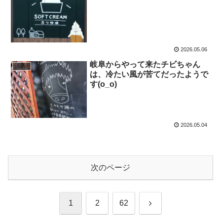
2026.05.06
岐阜からやって来たチビちゃん
NEWS
は、冷たい風が苦てだったようで
す(o_o)
2026.05.04
次のページ
次
1
2
62