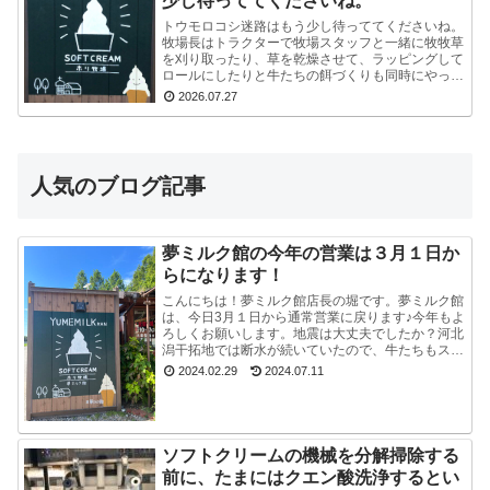
少し待っててくださいね。
トウモロコシ迷路はもう少し待っててくださいね。
牧場長はトラクターで牧場スタッフと一緒に牧牧草
を刈り取ったり、草を乾燥させて、ラッピングして
ロールにしたりと牛たちの餌づくりも同時にやって
いるので、看板を立て切れていないんです。今はま
2026.07.27
だ危ないの...
人気のブログ記事
夢ミルク館の今年の営業は３月１日か
らになります！
こんにちは！夢ミルク館店長の堀です。夢ミルク館
は、今日3月１日から通常営業に戻ります♪今年もよ
ろしくお願いします。地震は大丈夫でしたか？河北
潟干拓地では断水が続いていたので、牛たちもスタ
ッフも大変でした。能登半島地震で河北潟干拓地も
2024.02.29
2024.07.11
被災した...
ソフトクリームの機械を分解掃除する
前に、たまにはクエン酸洗浄するとい