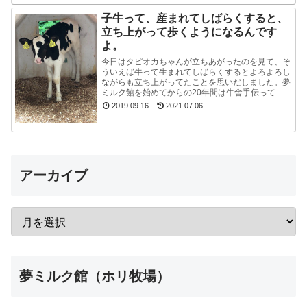
ご...
子牛って、産まれてしばらくすると、
立ち上がって歩くようになるんです
よ。
今日はタピオカちゃんが立ちあがったのを見て、そ
ういえば牛って生まれてしばらくするとよろよろし
ながらも立ち上がってたことを思いだしました。夢
ミルク館を始めてからの20年間は牛舎手伝ってな
いので、うっかり忘れてました。ちょうど牧場長が
2019.09.16
2021.07.06
来たので聞...
アーカイブ
夢ミルク館（ホリ牧場）