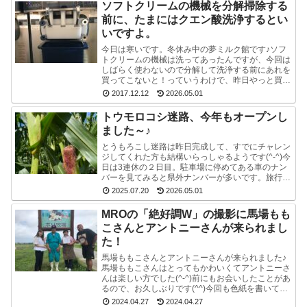
ソフトクリームの機械を分解掃除する
前に、たまにはクエン酸洗浄するとい
いですよ。
今日は寒いです。冬休み中の夢ミルク館です♪ソフ
トクリームの機械は洗ってあったんですが、今回は
しばらく使わないので分解して洗浄する前にあれを
買ってこないと！っていうわけで、昨日やっと買っ
てきました。ポットのクエン酸洗浄剤。粉末のやつ
2017.12.12
2026.05.01
です。週1...
トウモロコシ迷路、今年もオープンし
ました～♪
とうもろこし迷路は昨日完成して、すでにチャレン
ジしてくれた方も結構いらっしゃるようです(^-^)今
日は3連休の２日目。駐車場に停めてある車のナン
バーを見てみると県外ナンバーが多いです。旅行と
か帰省ですかね(^^)みんな楽しそうで良かったで
2025.07.20
2026.05.01
す...
MROの「絶好調W」の撮影に馬場もも
こさんとアントニーさんが来られまし
た！
馬場ももこさんとアントニーさんが来られました♪
馬場ももこさんはとってもかわいくてアントニーさ
んは楽しい方でした(^-^)前にもお会いしたことがあ
るので、お久しぶりです(^^)今回も色紙を書いて戴
いたので、夢ミルク館に来られた時には、ぜひ、
2024.04.27
2024.04.27