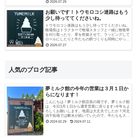
路にはいかせないでくださいね！！よろしくおねが
2026.07.29
いし...
お願いです！トウモロコシ迷路はもう
少し待っててくださいね。
トウモロコシ迷路はもう少し待っててくださいね。
牧場長はトラクターで牧場スタッフと一緒に牧牧草
を刈り取ったり、草を乾燥させて、ラッピングして
ロールにしたりと牛たちの餌づくりも同時にやって
いるので、看板を立て切れていないんです。今はま
2026.07.27
だ危ないの...
人気のブログ記事
夢ミルク館の今年の営業は３月１日か
らになります！
こんにちは！夢ミルク館店長の堀です。夢ミルク館
は、今日3月１日から通常営業に戻ります♪今年もよ
ろしくお願いします。地震は大丈夫でしたか？河北
潟干拓地では断水が続いていたので、牛たちもスタ
ッフも大変でした。能登半島地震で河北潟干拓地も
2024.02.29
2024.07.11
被災した...