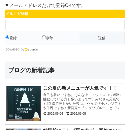
▼メールアドレスだけで登録OKです。
メルマガ登録
登録
削除
powered by
ブログの新着記事
この夏の新メニューが人気です！！
今日も暑いですね。そんな中、トウモロコシ迷路に
挑戦している方も多いようです。みなさん元気で
す‼迷路で汗をかいた後は、やっぱり冷たいソフト
や牛乳ですね！新発売の「シュワブルー」と「シュ
ワグリーン」が只今人気ですぐに売り切れてしまい
2026.08.04
2026.08.08
ます。見かけ...