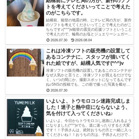
結構前にテレビ局の方が、新作のソフ
トを考えてくださいってことで考えた
のがこちらです。
結構前、能登の地震の時、にテレビ局の方が、新作
のソフトを考えてくださいってことで考えたのがこ
ちらです♪(*^^)v能登の震災の応援ソフトということ
で考えたので、輪島のお塩とジュエリーシュガーを
使い、海をイメージした水色のスマイルソフトを作
2026.07.30
2026.08.04
り...
これは冷凍ソフトの販売機の設置して
あるコンテナに、スタッフが描いてく
れた絵ですが、結構人気です(*^^)v
冷凍ソフトの販売機の設置してあるこのコンテナが
なぜ人気かと言うと、冷凍ソフトが買えるだけでな
く、いつの間にか、撮影スポットになってるんです
ね♪SNSの投稿でも、この前で撮った写真を載せて
る方多数です(^-^) かわいい写真が撮れますよ♪冷
2026.07.30
凍...
いよいよ、トウモロコシ迷路完成しま
した！迷子と熱中症にならないよう、
気を付けて入ってくださいね♪
いよいよ、今日からトウモロコし迷路に入れるよう
になりました(*^^)vでも、道に迷ったりすると大変
です！！子供さんは、絶対おうちの方と一緒に入っ
てくださいね！！おうちの方は、子供さんだけで迷