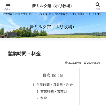
夢ミルク館！それは石川の金沢の隣にある内灘町にあるソフトクリーム屋で
夢ミルク館（ホリ牧場）
す。日本海のすぐそばで展開する当店は、まるで小京都ならぬ小北海道のよう
メニュー
検索
な牧場干拓地と牛たち。そしてひたすら長い道路のそばで営業しております。
夢ミルク館（ホリ牧場）
営業時間・料金
2016.10.05
2026.08.06
目次
営業時間・営業日・料金
営業時間・営業日
料金