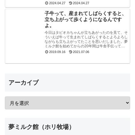
いたので、夢ミルク館に来られた時には、ぜひ、
2024.04.27
2024.04.27
ご...
子牛って、産まれてしばらくすると、
立ち上がって歩くようになるんです
よ。
今日はタピオカちゃんが立ちあがったのを見て、そ
ういえば牛って生まれてしばらくするとよろよろし
ながらも立ち上がってたことを思いだしました。夢
ミルク館を始めてからの20年間は牛舎手伝ってな
いので、うっかり忘れてました。ちょうど牧場長が
2019.09.16
2021.07.06
来たので聞...
アーカイブ
夢ミルク館（ホリ牧場）