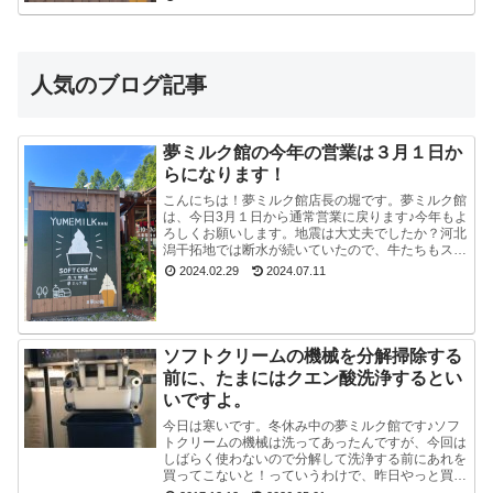
だ危ないの...
人気のブログ記事
夢ミルク館の今年の営業は３月１日か
らになります！
こんにちは！夢ミルク館店長の堀です。夢ミルク館
は、今日3月１日から通常営業に戻ります♪今年もよ
ろしくお願いします。地震は大丈夫でしたか？河北
潟干拓地では断水が続いていたので、牛たちもスタ
ッフも大変でした。能登半島地震で河北潟干拓地も
2024.02.29
2024.07.11
被災した...
ソフトクリームの機械を分解掃除する
前に、たまにはクエン酸洗浄するとい
いですよ。
今日は寒いです。冬休み中の夢ミルク館です♪ソフ
トクリームの機械は洗ってあったんですが、今回は
しばらく使わないので分解して洗浄する前にあれを
買ってこないと！っていうわけで、昨日やっと買っ
てきました。ポットのクエン酸洗浄剤。粉末のやつ