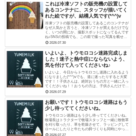
これは冷凍ソフトの販売機の設置して
あるコンテナに、スタッフが描いてく
れた絵ですが、結構人気です(*^^)v
冷凍ソフトの販売機の設置してあるこのコンテナが
なぜ人気かと言うと、冷凍ソフトが買えるだけでな
く、いつの間にか、撮影スポットになってるんです
ね♪SNSの投稿でも、この前で撮った写真を載せて
る方多数です(^-^) かわいい写真が撮れますよ♪冷
2026.07.30
凍...
いよいよ、トウモロコシ迷路完成しま
した！迷子と熱中症にならないよう、
気を付けて入ってくださいね♪
いよいよ、今日からトウモロコし迷路に入れるよう
になりました(*^^)vでも、道に迷ったりすると大変
です！！子供さんは、絶対おうちの方と一緒に入っ
てくださいね！！おうちの方は、子供さんだけで迷
路にはいかせないでくださいね！！よろしくおねが
2026.07.29
いし...
お願いです！トウモロコシ迷路はもう
少し待っててくださいね。
トウモロコシ迷路はもう少し待っててくださいね。
牧場長はトラクターで牧場スタッフと一緒に牧牧草
を刈り取ったり、草を乾燥させて、ラッピングして
ロールにしたりと牛たちの餌づくりも同時にやって
いるので、看板を立て切れていないんです。今はま
2026.07.27