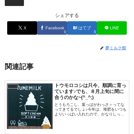
NEWS
シェアする
X
Facebook
はてブ
LINE
0
0
夢ミルク館
関連記事
トウモロコシは只今、順調に育っ
NEWS
ています♪でも、８月上旬に間に
合うのかな~(^_^;)
とうもろこし、葉っぱがわっさ～ってな
ってきてるでしょ♪今年は、堆肥をいつも
よりいっぱい入れたので、かなりしっか
りしたトウモロコシになってるらしいで
す。雨もお日様も適度に降ったり照らし
たりしてるので、とりあえず順調に育っ
てきてます。今は50～...