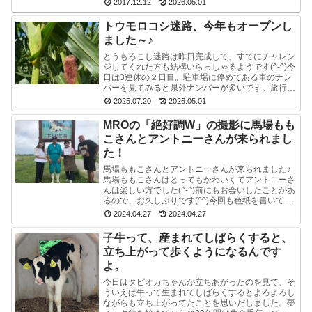
2017.12.12
2026.05.01
です。週1...
トウモロコシ迷路、今年もオープンし
ました～♪
とうもろこし迷路は昨日完成して、すでにチャレン
ジしてくれた方も結構いらっしゃるようです(^-^)今
日は3連休の２日目。駐車場に停めてある車のナン
バーを見てみると県外ナンバーが多いです。旅行と
か帰省ですかね(^^)みんな楽しそうで良かったで
2025.07.20
2026.05.01
す...
MROの「絶好調W」の撮影に馬場もも
こさんとアントニーさんが来られまし
た！
馬場ももこさんとアントニーさんが来られました♪
馬場ももこさんはとってもかわいくてアントニーさ
んは楽しい方でした(^-^)前にもお会いしたことがあ
るので、お久しぶりです(^^)今回も色紙を書いて戴
いたので、夢ミルク館に来られた時には、ぜひ、
2024.04.27
2024.04.27
ご...
子牛って、産まれてしばらくすると、
立ち上がって歩くようになるんです
よ。
今日はタピオカちゃんが立ちあがったのを見て、そ
ういえば牛って生まれてしばらくするとよろよろし
ながらも立ち上がってたことを思いだしました。夢