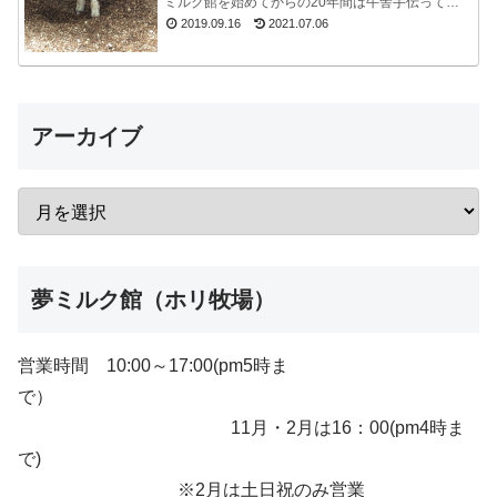
ミルク館を始めてからの20年間は牛舎手伝ってな
いので、うっかり忘れてました。ちょうど牧場長が
2019.09.16
2021.07.06
来たので聞...
アーカイブ
夢ミルク館（ホリ牧場）
営業時間 10:00～17:00(pm5時ま
で）
11月・2月は16：00(pm4時ま
で)
※2月は土日祝のみ営業