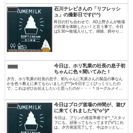
石川テレビさんの「リフレッシ
NEWS
ュ」の撮影日です(^^)
昨日の打ち合わせで、AD上野さんが牧場
の作業を体験したい！と言う事で、今日
は5:30〜牧場入りして、掃除、餌やり、
搾乳を体験されたようです(^^)乳搾りは搾
れました？って聞いたところ、初めてだ
けど、ちゃんと搾れたそうです(^^)「リフ
レッシ...
今日は、ホリ乳業の社長の息子初
NEWS
ちゃんに色々聞いてみた！
夕方、ホリ乳業の社長の息子、初ちゃんに乳業さんの製品の事なん
かを色々教えに来てもらいました(*^^)v今日すごくびっくりしたの
で、これはぜひお伝えしたいと思ったのが・・・＊ヨーグルメイト
に入ってる菌の事。ヨーグルトと呼ばれるためには、１ｇあ...
今日はブログ道場の仲間が、遊び
NEWS
に来てくれました*\(^o^)/*
今日は、プリンの発送準備です^_^スタッ
フにも、頑張ってもらってます(^o^)これ
は、夕方発送完了して、今はホッとして
いるところ^ ^途中に、ブログ道場でお友