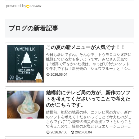
powered by
ブログの新着記事
この夏の新メニューが人気です！！
今日も暑いですね。そんな中、トウモロコシ迷路に
挑戦している方も多いようです。みなさん元気で
す‼迷路で汗をかいた後は、やっぱり冷たいソフト
や牛乳ですね！新発売の「シュワブルー」と「シュ
ワグリーン」が只今人気ですぐに売り切れてしまい
2026.08.04
ます。見かけ...
結構前にテレビ局の方が、新作のソフ
トを考えてくださいってことで考えた
のがこちらです。
結構前、能登の地震の時、にテレビ局の方が、新作
のソフトを考えてくださいってことで考えたのがこ
ちらです♪(*^^)v能登の震災の応援ソフトということ
で考えたので、輪島のお塩とジュエリーシュガーを
使い、海をイメージした水色のスマイルソフトを作
2026.07.30
2026.08.04
り...