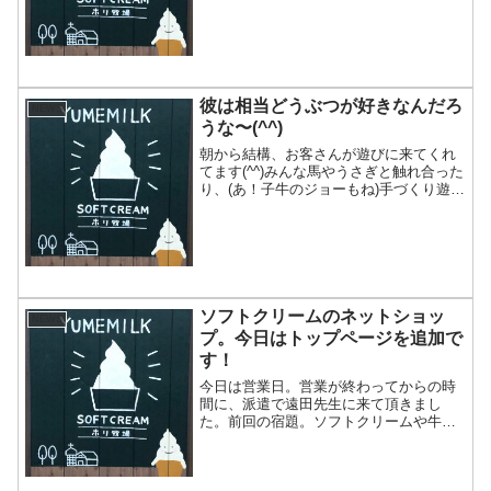
達になった山本珈琲店の山本さんが、ち
ょこっと寄ってくれました*\(^o^)/*わ〜...
彼は相当どうぶつが好きなんだろ
NEWS
うな〜(^^)
朝から結構、お客さんが遊びに来てくれ
てます(^^)みんな馬やうさぎと触れ合った
り、(あ！子牛のジョーもね)手づくり遊具
で遊んでます！とうもろこしは結構伸び
てきています！1m50cm前後ですかね♪7
月の末には迷路が完成する予定です(^^)と
う...
ソフトクリームのネットショッ
NEWS
プ。今日はトップページを追加で
す！
今日は営業日。営業が終わってからの時
間に、派遣で遠田先生に来て頂きまし
た。前回の宿題。ソフトクリームや牛
乳、牧場、お店について2000文字の文を
作ってください！ということで、書いた
文章を元にトップページを作って頂きま