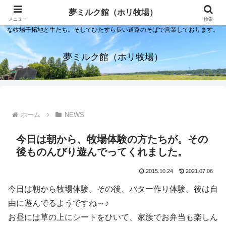
夢ミルク館！それは石川の金沢の隣にある内灘町にあるソフトクリーム屋で
夢ミルク館（ホリ牧場）
す。日本海のすぐそばで展開する当店は、まるで小京都ならぬ小北海道のよう
メニュー
検索
な牧場干拓地と牛たち。そしてひたすら長い道路のそばで営業しております。
夢ミルク館（ホリ牧場）
ホーム
NEWS
今日は朝から、牧場体験の方たちが。その
後ものんびり遊んでってくれました。
2015.10.24
2021.07.06
今日は朝から牧場体験。その後、バター作り体験。後は自
由に遊んでるようですね～♪
お昼には草の上にシートをひいて、家族でお弁当も楽しん