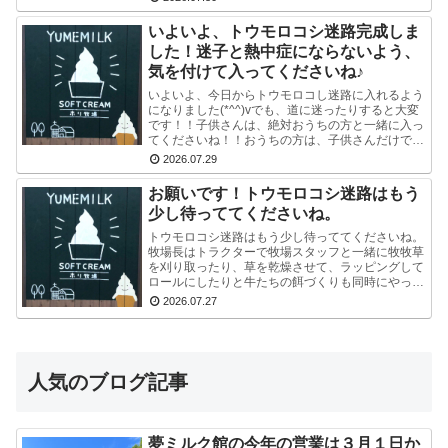
凍...
いよいよ、トウモロコシ迷路完成しま
した！迷子と熱中症にならないよう、
気を付けて入ってくださいね♪
いよいよ、今日からトウモロコし迷路に入れるよう
になりました(*^^)vでも、道に迷ったりすると大変
です！！子供さんは、絶対おうちの方と一緒に入っ
てくださいね！！おうちの方は、子供さんだけで迷
路にはいかせないでくださいね！！よろしくおねが
2026.07.29
いし...
お願いです！トウモロコシ迷路はもう
少し待っててくださいね。
トウモロコシ迷路はもう少し待っててくださいね。
牧場長はトラクターで牧場スタッフと一緒に牧牧草
を刈り取ったり、草を乾燥させて、ラッピングして
ロールにしたりと牛たちの餌づくりも同時にやって
いるので、看板を立て切れていないんです。今はま
2026.07.27
だ危ないの...
人気のブログ記事
夢ミルク館の今年の営業は３月１日か