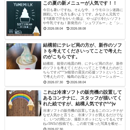
この夏の新メニューが人気です！！
今日も暑いですね。そんな中、トウモロコシ迷路に
挑戦している方も多いようです。みなさん元気で
す‼迷路で汗をかいた後は、やっぱり冷たいソフト
や牛乳ですね！新発売の「シュワブルー」と「シュ
ワグリーン」が只今人気ですぐに売り切れてしまい
2026.08.04
2026.08.08
ます。見かけ...
結構前にテレビ局の方が、新作のソフ
トを考えてくださいってことで考えた
のがこちらです。
結構前、能登の地震の時、にテレビ局の方が、新作
のソフトを考えてくださいってことで考えたのがこ
ちらです♪(*^^)v能登の震災の応援ソフトということ
で考えたので、輪島のお塩とジュエリーシュガーを
使い、海をイメージした水色のスマイルソフトを作
2026.07.30
2026.08.04
り...
これは冷凍ソフトの販売機の設置して
あるコンテナに、スタッフが描いてく
れた絵ですが、結構人気です(*^^)v
冷凍ソフトの販売機の設置してあるこのコンテナが
なぜ人気かと言うと、冷凍ソフトが買えるだけでな
く、いつの間にか、撮影スポットになってるんです
ね♪SNSの投稿でも、この前で撮った写真を載せて
る方多数です(^-^) かわいい写真が撮れますよ♪冷
2026.07.30