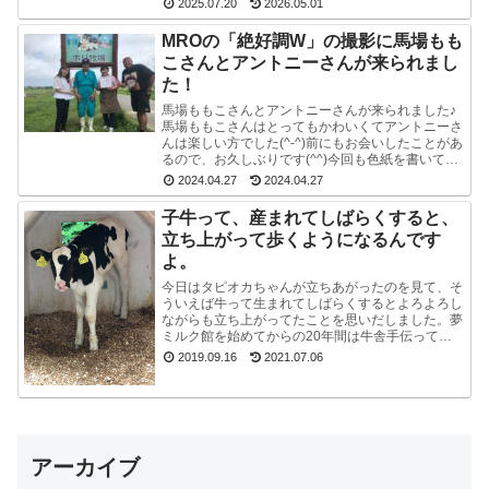
2025.07.20
2026.05.01
す...
MROの「絶好調W」の撮影に馬場もも
こさんとアントニーさんが来られまし
た！
馬場ももこさんとアントニーさんが来られました♪
馬場ももこさんはとってもかわいくてアントニーさ
んは楽しい方でした(^-^)前にもお会いしたことがあ
るので、お久しぶりです(^^)今回も色紙を書いて戴
いたので、夢ミルク館に来られた時には、ぜひ、
2024.04.27
2024.04.27
ご...
子牛って、産まれてしばらくすると、
立ち上がって歩くようになるんです
よ。
今日はタピオカちゃんが立ちあがったのを見て、そ
ういえば牛って生まれてしばらくするとよろよろし
ながらも立ち上がってたことを思いだしました。夢
ミルク館を始めてからの20年間は牛舎手伝ってな
いので、うっかり忘れてました。ちょうど牧場長が
2019.09.16
2021.07.06
来たので聞...
アーカイブ