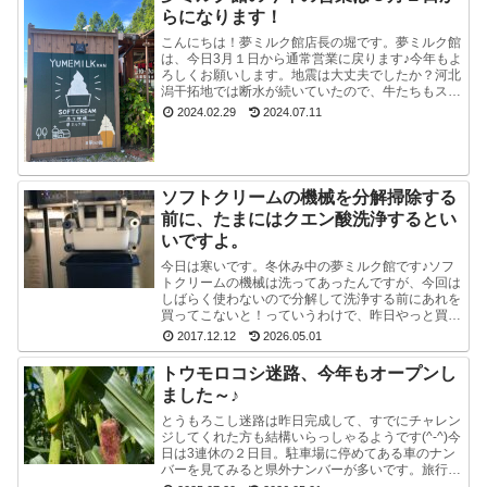
らになります！
こんにちは！夢ミルク館店長の堀です。夢ミルク館
は、今日3月１日から通常営業に戻ります♪今年もよ
ろしくお願いします。地震は大丈夫でしたか？河北
潟干拓地では断水が続いていたので、牛たちもスタ
ッフも大変でした。能登半島地震で河北潟干拓地も
2024.02.29
2024.07.11
被災した...
ソフトクリームの機械を分解掃除する
前に、たまにはクエン酸洗浄するとい
いですよ。
今日は寒いです。冬休み中の夢ミルク館です♪ソフ
トクリームの機械は洗ってあったんですが、今回は
しばらく使わないので分解して洗浄する前にあれを
買ってこないと！っていうわけで、昨日やっと買っ
てきました。ポットのクエン酸洗浄剤。粉末のやつ
2017.12.12
2026.05.01
です。週1...
トウモロコシ迷路、今年もオープンし
ました～♪
とうもろこし迷路は昨日完成して、すでにチャレン
ジしてくれた方も結構いらっしゃるようです(^-^)今
日は3連休の２日目。駐車場に停めてある車のナン
バーを見てみると県外ナンバーが多いです。旅行と
か帰省ですかね(^^)みんな楽しそうで良かったで