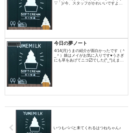
▽ ` )ﾉ今、スタッフがかわいいですよっ
て、夢ノート持ってきてくれたので、ア
ップしま〜す(^^)
今日の夢ノート
夢ノート
4/14(月)うまの紹介が面白かったです（＾
_＾）娘はメイがお気に入りです♥️うさぎ
にも草をあげてニコ〼でした(^_^)えまが
書きました♬「えしさんのう○こ」です
(笑)メイがお気に入りなんですね！！モテ
モテなんです^_^絵もありがとうござい...
いつもパパと来てくれるはつねちゃん♪