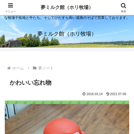
夢ミルク館！それは石川の金沢の隣にある内灘町にあるソフトクリーム屋で
夢ミルク館（ホリ牧場）
す。日本海のすぐそばで展開する当店は、まるで小京都ならぬ小北海道のよう
メニュー
検索
な牧場干拓地と牛たち。そしてひたすら長い道路のそばで営業しております。
夢ミルク館（ホリ牧場）
ホーム
夢ノート
かわいい忘れ物
2016.03.14
2021.07.06