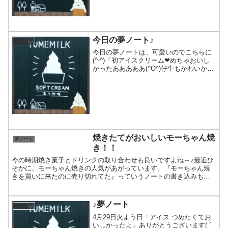
今日の夢ノート♪
夢ノート
今日の夢ノートは、可愛いのでこちらに
(^-^)「初アイスクリーム❤めちゃおいし
かったあああああ(^O^)仔牛もかわいかっ
たョ。また来たい！てか絶対来るっ
っ！！！！」お待ちしていま～す(^^)/
焼きたてがおいしいモーちゃん焼
夢ノート
き！！
今の時期焼き菓子とドリンクの取り合わせも良いですよね～♪最近ひ
そかに、モーちゃん焼きの人気があがっています。『モーちゃん焼
きを買いに来たのに売り切れてた』っていうノートの書き込みもあ
りました。 土日祝は平日よりも多めに焼いて準備しているので...
♪夢ノート
夢ノート
4月29日火よう日「アイス つめたくてお
いしかったよ」ありがとうございます( ´