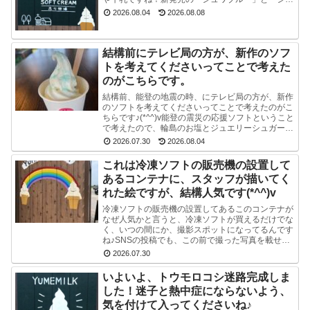
ワグリーン」が只今人気ですぐに売り切れてしまい
2026.08.04
2026.08.08
ます。見かけ...
結構前にテレビ局の方が、新作のソフ
トを考えてくださいってことで考えた
のがこちらです。
結構前、能登の地震の時、にテレビ局の方が、新作
のソフトを考えてくださいってことで考えたのがこ
ちらです♪(*^^)v能登の震災の応援ソフトということ
で考えたので、輪島のお塩とジュエリーシュガーを
使い、海をイメージした水色のスマイルソフトを作
2026.07.30
2026.08.04
り...
これは冷凍ソフトの販売機の設置して
あるコンテナに、スタッフが描いてく
れた絵ですが、結構人気です(*^^)v
冷凍ソフトの販売機の設置してあるこのコンテナが
なぜ人気かと言うと、冷凍ソフトが買えるだけでな
く、いつの間にか、撮影スポットになってるんです
ね♪SNSの投稿でも、この前で撮った写真を載せて
る方多数です(^-^) かわいい写真が撮れますよ♪冷
2026.07.30
凍...
いよいよ、トウモロコシ迷路完成しま
した！迷子と熱中症にならないよう、
気を付けて入ってくださいね♪