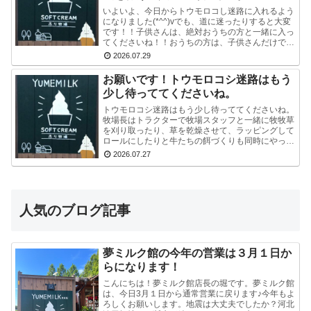
いよいよ、今日からトウモロコし迷路に入れるよう
になりました(*^^)vでも、道に迷ったりすると大変
です！！子供さんは、絶対おうちの方と一緒に入っ
てくださいね！！おうちの方は、子供さんだけで迷
路にはいかせないでくださいね！！よろしくおねが
2026.07.29
いし...
お願いです！トウモロコシ迷路はもう
少し待っててくださいね。
トウモロコシ迷路はもう少し待っててくださいね。
牧場長はトラクターで牧場スタッフと一緒に牧牧草
を刈り取ったり、草を乾燥させて、ラッピングして
ロールにしたりと牛たちの餌づくりも同時にやって
いるので、看板を立て切れていないんです。今はま
2026.07.27
だ危ないの...
人気のブログ記事
夢ミルク館の今年の営業は３月１日か
らになります！
こんにちは！夢ミルク館店長の堀です。夢ミルク館
は、今日3月１日から通常営業に戻ります♪今年もよ
ろしくお願いします。地震は大丈夫でしたか？河北