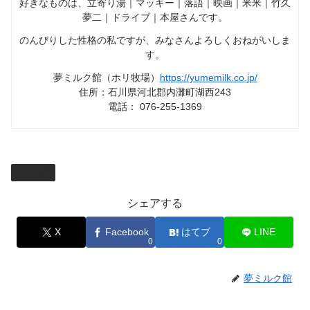
好きなものは、立寄り湯｜マッキー｜落語｜映画｜米米｜竹久
夢二｜ドライブ｜本屋さんです。
のんびりした性格の私ですが、みなさんよろしくおねがいしま
す。
夢ミルク館（ホリ牧場）
https://yumemilk.co.jp/
住所：石川県河北郡内灘町湖西243
電話： 076-255-1369
NEWS
シェアする
X
Facebook
はてブ
LINE
0
0
夢ミルク館