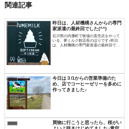
関連記事
昨日は、人材機構さんからの専門
NEWS
家派遣の最終回でした(^^)
石川県の内灘町で牧場の直売店をやって
いる、夢ミルク館店長のほりです♪昨日
は、人材機構の専門家派遣の最終回でし
た。専門家派遣の時は、人材機構の方も
来てくれます。そして、第三者の立場か
らの意見とかも言ってくださるので、な
るほど〜と思うことがたく...
今日は３/1からの営業準備のた
NEWS
め、店でコーヒーゼリーを多めに
作ってきました♪
買物に行こうと思ったら、桜がい
NEWS
よいよ咲きはじめてました♪青空