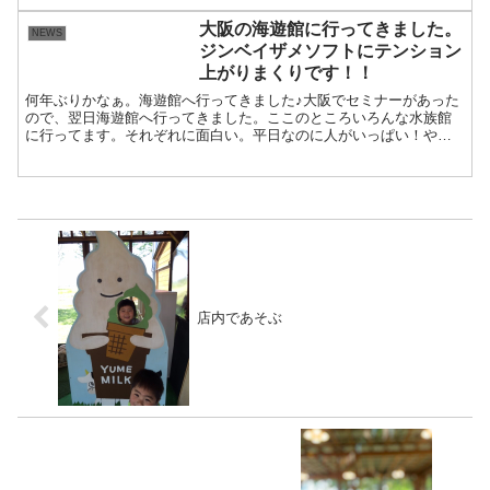
てみたところ、喜んで！と言っていただ
き、お願いしました♪お客さまも楽しんで
大阪の海遊館に行ってきました。
NEWS
くれているようで、ライ...
ジンベイザメソフトにテンション
上がりまくりです！！
何年ぶりかなぁ。海遊館へ行ってきました♪大阪でセミナーがあった
ので、翌日海遊館へ行ってきました。ここのところいろんな水族館
に行ってます。それぞれに面白い。平日なのに人がいっぱい！やっ
ぱり大阪ですよねぇ♪魚たちに癒されながら下に降りていくと、...
店内であそぶ