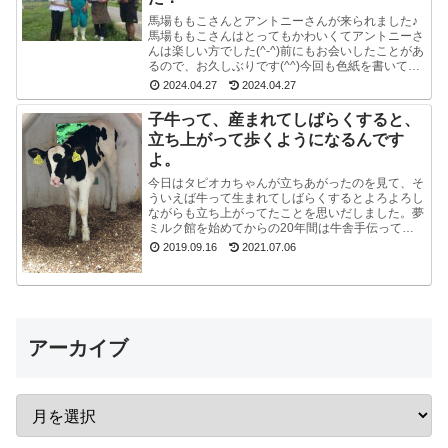
馬場ももこさんとアントニーさんが来られました♪
馬場ももこさんはとってもかわいくてアントニーさ
んは楽しい方でした(^-^)前にもお会いしたことがあ
るので、お久しぶりです(^^)今回も色紙を書いて戴
いたので、夢ミルク館に来られた時には、ぜひ、
2024.04.27
2024.04.27
ご...
子牛って、産まれてしばらくすると、
立ち上がって歩くようになるんです
よ。
今日はタピオカちゃんが立ちあがったのを見て、そ
ういえば牛って生まれてしばらくするとよろよろし
ながらも立ち上がってたことを思いだしました。夢
ミルク館を始めてからの20年間は牛舎手伝ってな
いので、うっかり忘れてました。ちょうど牧場長が
2019.09.16
2021.07.06
来たので聞...
アーカイブ