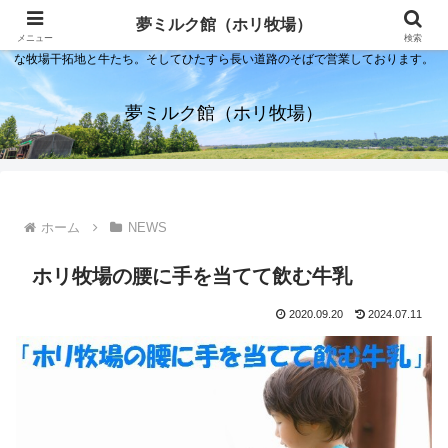
夢ミルク館！それは石川の金沢の隣にある内灘町にあるソフトクリーム屋で
夢ミルク館（ホリ牧場）
す。日本海のすぐそばで展開する当店は、まるで小京都ならぬ小北海道のよう
メニュー
検索
な牧場干拓地と牛たち。そしてひたすら長い道路のそばで営業しております。
夢ミルク館（ホリ牧場）
ホーム
NEWS
ホリ牧場の腰に手を当てて飲む牛乳
2020.09.20
2024.07.11