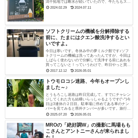
潟干拓地では断水が続いていたので、牛たちもスタ
ッフも大変でした。能登半島地震で河北潟干拓地も
2024.02.29
2024.07.11
被災した...
ソフトクリームの機械を分解掃除する
前に、たまにはクエン酸洗浄するとい
いですよ。
今日は寒いです。冬休み中の夢ミルク館です♪ソフ
トクリームの機械は洗ってあったんですが、今回は
しばらく使わないので分解して洗浄する前にあれを
買ってこないと！っていうわけで、昨日やっと買っ
てきました。ポットのクエン酸洗浄剤。粉末のやつ
2017.12.12
2026.05.01
です。週1...
トウモロコシ迷路、今年もオープンし
ました～♪
とうもろこし迷路は昨日完成して、すでにチャレン
ジしてくれた方も結構いらっしゃるようです(^-^)今
日は3連休の２日目。駐車場に停めてある車のナン
バーを見てみると県外ナンバーが多いです。旅行と
か帰省ですかね(^^)みんな楽しそうで良かったで
2025.07.20
2026.05.01
す...
MROの「絶好調W」の撮影に馬場もも
こさんとアントニーさんが来られまし
た！