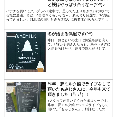
と桜はやっぱり合うな～(*^^)v
バナナを買いにアルプラへ♪途中で、思ってたよりもきれいに咲いて
る桜に遭遇。まだ、4分咲きくらいかな～。あんまり綺麗で、写真撮
ってきました。河北潟の周りを通る道沿いに桜並木があるんです
が、まだ一部ですけど綺麗に咲いてる所もあり、もうちょっとで...
冬が始まる気配です(^^)
NEWS
昨日、おとといの土日は気温も割と高く
て、晴れ♪子供さんたちも、馬やうさぎに
人参をあげたり、遊具で遊んだりしてま
した(^^)今日は打って変わって、朝から雨
^_^;午後は一旦雨はあがって、お日さま
の光が牧草を照らして綺麗♪風が強くて、
メタセコイ...
昨年、夢ミルク館でライブをして
NEWS
頂いたもみじさんに、今年も来て
頂きました（╹◡╹）！
↑スタッフが書いてくれたポスターです。
昨年、夢ミルク館でジャズライブをして
頂いた「もみじさん」。好評だったの
で、今年も来てもらえたらと思って伺っ