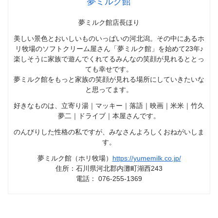
夢ミルク館
夢ミルク館店長ほり
美しい景色とおいしいものいっぱいの河北潟。その中にあるホ
リ牧場のソフトクリーム屋さん「夢ミルク館」を始めて23年♪
楽しそうに家族で遊んでくれてるみんなの笑顔が見れるととっ
ても幸せです。
夢ミルク館をもっと家族の笑顔が見れる場所にしていきたいな
と思ってます。
好きなものは、立寄り湯｜マッキー｜落語｜映画｜米米｜竹久
夢二｜ドライブ｜本屋さんです。
のんびりした性格の私ですが、みなさんよろしくおねがいしま
す。
夢ミルク館（ホリ牧場）
https://yumemilk.co.jp/
住所：石川県河北郡内灘町湖西243
電話： 076-255-1369