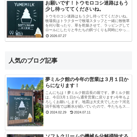
お願いです！トウモロコシ迷路はもう
少し待っててくださいね。
トウモロコシ迷路はもう少し待っててくださいね。
牧場長はトラクターで牧場スタッフと一緒に牧牧草
を刈り取ったり、草を乾燥させて、ラッピングして
ロールにしたりと牛たちの餌づくりも同時にやって
いるので、看板を立て切れていないんです。今はま
2026.07.27
だ危ないの...
人気のブログ記事
夢ミルク館の今年の営業は３月１日か
らになります！
こんにちは！夢ミルク館店長の堀です。夢ミルク館
は、今日3月１日から通常営業に戻ります♪今年もよ
ろしくお願いします。地震は大丈夫でしたか？河北
潟干拓地では断水が続いていたので、牛たちもスタ
ッフも大変でした。能登半島地震で河北潟干拓地も
2024.02.29
2024.07.11
被災した...
ソフトクリームの機械を分解掃除する