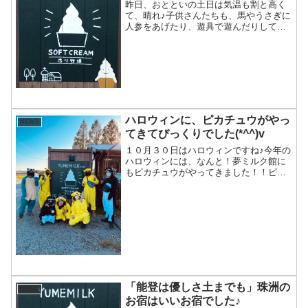
昨日、おとといの土日は気温も割と高く
て、晴れ♪子供さんたちも、馬やうさぎに
人参をあげたり、遊具で遊んだりしてま
した(^^)今日は打って変わって、朝から雨
^_^;午後は一旦雨はあがって、お日さま
の光が牧草を照らして綺麗♪風が強くて、
メタセコイ...
ハロウィンに、ピカチュウがやっ
NEWS
てきてびっくりでした(*^^)v
１０月３０日はハロウィンですね♪今年の
ハロウィンには、なんと！夢ミルク館に
もピカチュウがやってきました！！ピカ
チューとカビゴンとばつ丸くん。スタッ
フはみんな知ってたけど、堀はピカチュ
ウしかわからなかったかな(^^;)Twitterに
その時の...
「能登は優しさ土までも」珠洲の
NEWS
お宿はいいお宿でした♪