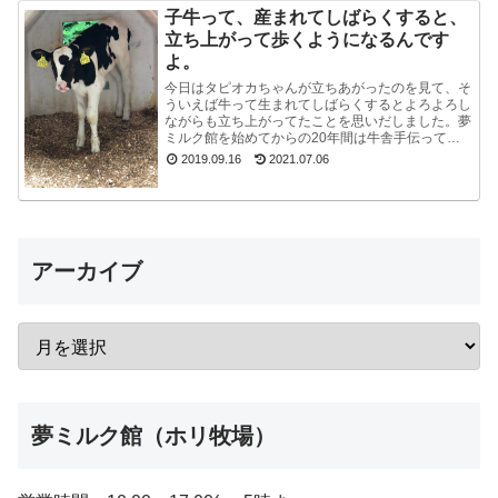
子牛って、産まれてしばらくすると、
立ち上がって歩くようになるんです
よ。
今日はタピオカちゃんが立ちあがったのを見て、そ
ういえば牛って生まれてしばらくするとよろよろし
ながらも立ち上がってたことを思いだしました。夢
ミルク館を始めてからの20年間は牛舎手伝ってな
いので、うっかり忘れてました。ちょうど牧場長が
2019.09.16
2021.07.06
来たので聞...
アーカイブ
夢ミルク館（ホリ牧場）