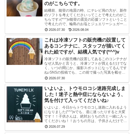
のがこちらです。
結構前、能登の地震の時、にテレビ局の方が、新作
のソフトを考えてくださいってことで考えたのがこ
ちらです♪(*^^)v能登の震災の応援ソフトということ
で考えたので、輪島のお塩とジュエリーシュガーを
使い、海をイメージした水色のスマイルソフトを作
2026.07.30
2026.08.04
り...
これは冷凍ソフトの販売機の設置して
あるコンテナに、スタッフが描いてく
れた絵ですが、結構人気です(*^^)v
冷凍ソフトの販売機の設置してあるこのコンテナが
なぜ人気かと言うと、冷凍ソフトが買えるだけでな
く、いつの間にか、撮影スポットになってるんです
ね♪SNSの投稿でも、この前で撮った写真を載せて
る方多数です(^-^) かわいい写真が撮れますよ♪冷
2026.07.30
凍...
いよいよ、トウモロコシ迷路完成しま
した！迷子と熱中症にならないよう、
気を付けて入ってくださいね♪
いよいよ、今日からトウモロコし迷路に入れるよう
になりました(*^^)vでも、道に迷ったりすると大変
です！！子供さんは、絶対おうちの方と一緒に入っ
てくださいね！！おうちの方は、子供さんだけで迷
路にはいかせないでくださいね！！よろしくおねが
2026.07.29
いし...