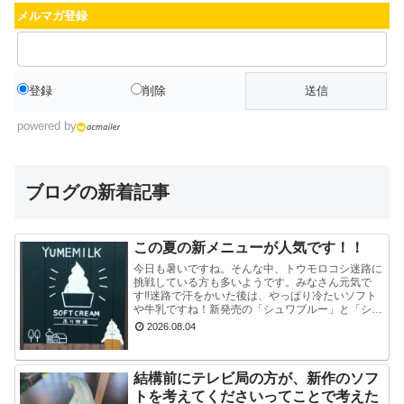
メルマガ登録
登録
削除
powered by
ブログの新着記事
この夏の新メニューが人気です！！
今日も暑いですね。そんな中、トウモロコシ迷路に
挑戦している方も多いようです。みなさん元気で
す‼迷路で汗をかいた後は、やっぱり冷たいソフト
や牛乳ですね！新発売の「シュワブルー」と「シュ
ワグリーン」が只今人気ですぐに売り切れてしまい
2026.08.04
ます。見かけ...
結構前にテレビ局の方が、新作のソフ
トを考えてくださいってことで考えた