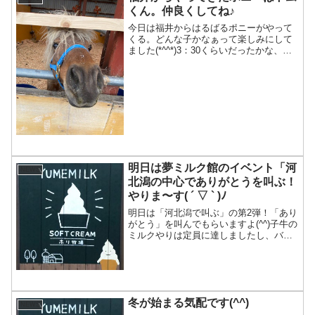
くん。仲良くしてね♪
今日は福井からはるばるポニーがやって
くる。どんな子かなぁって楽しみにして
ました(*^^*)3：30くらいだったかな、か
わいいピンクのトラックが馬小屋の方へ
入ってきました♪かわいい女子スタッフさ
んがポニーを連れてきてくれました(^-^)
意外！...
明日は夢ミルク館のイベント「河
NEWS
北潟の中心でありがとうを叫ぶ！
やりま〜す( ´ ▽ ` )ﾉ
明日は「河北潟で叫ぶ」の第2弾！「あり
がとう」を叫んでもらいますよ(^^)子牛の
ミルクやりは定員に達しましたし、バタ
ー作り体験も予約好調です。今回ニュー
スレターをみましたって方や、配信メー
ル見ましたって方からのご予約も多かっ
たんですよ(^^...
冬が始まる気配です(^^)
NEWS