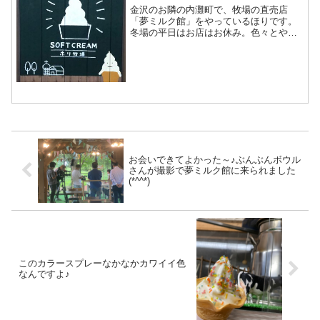
金沢のお隣の内灘町で、牧場の直売店
「夢ミルク館」をやっているほりです。
冬場の平日はお店はお休み。色々とやる
ことはあるのですが、親孝行はしとかん
とね♪と言う訳で、両親と息子と私の4人
で珠洲のお宿「ラブロ恋路」へ向かいま
した。途中、七尾の「夢市...
お会いできてよかった～♪ぶんぶんボウル
さんが撮影で夢ミルク館に来られました
(*^^*)
このカラースプレーなかなかカワイイ色
なんですよ♪