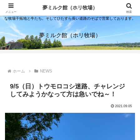
夢ミルク館！それは石川の金沢の隣にある内灘町にあるソフトクリーム屋で
夢ミルク館（ホリ牧場）
す。日本海のすぐそばで展開する当店は、まるで小京都ならぬ小北海道のよう
メニュー
検索
な牧場干拓地と牛たち。そしてひたすら長い道路のそばで営業しております。
夢ミルク館（ホリ牧場）
ホーム
NEWS
9/5（日）トウモロコシ迷路、チャレンジ
してみようかなって方は急いでね～！
2021.09.05