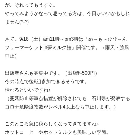
が、それってもうすぐ。
やってみようかなって思ってる方は、今日がいいかもしれ
ません(^-^)
さて、9/18（土）am11時～pm3時は「め～も～ひひ～ん
フリーマーケットin夢ミルク館」開催です。（雨天・強風
中止）
出店者さんも募集中です。（出店料500円）
今の時点で後8組参加できるそうです。
晴れるといいですね♪
（蔓延防止等重点措置が解除されても、石川県が発表する
コロナ危険度指数がレベル4以上なら中止します。）
このところ急に秋らしくなってきてますね♪
ホットコーヒーやホットミルクも美味しい季節。