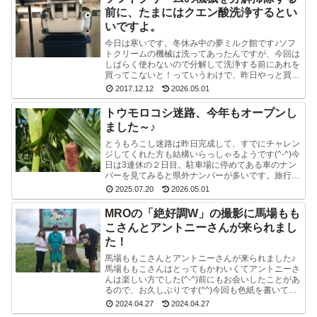
前に、たまにはクエン酸洗浄するとい
いですよ。
今日は寒いです。冬休み中の夢ミルク館です♪ソフ
トクリームの機械は洗ってあったんですが、今回は
しばらく使わないので分解して洗浄する前にあれを
買ってこないと！っていうわけで、昨日やっと買っ
てきました。ポットのクエン酸洗浄剤。粉末のやつ
2017.12.12
2026.05.01
です。週1...
トウモロコシ迷路、今年もオープンし
ました～♪
とうもろこし迷路は昨日完成して、すでにチャレン
ジしてくれた方も結構いらっしゃるようです(^-^)今
日は3連休の２日目。駐車場に停めてある車のナン
バーを見てみると県外ナンバーが多いです。旅行と
か帰省ですかね(^^)みんな楽しそうで良かったで
2025.07.20
2026.05.01
す...
MROの「絶好調W」の撮影に馬場もも
こさんとアントニーさんが来られまし
た！
馬場ももこさんとアントニーさんが来られました♪
馬場ももこさんはとってもかわいくてアントニーさ
んは楽しい方でした(^-^)前にもお会いしたことがあ
るので、お久しぶりです(^^)今回も色紙を書いて戴
いたので、夢ミルク館に来られた時には、ぜひ、
2024.04.27
2024.04.27
ご...