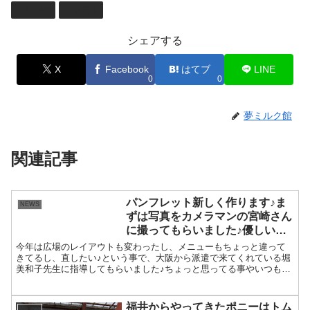
NEWS
あそぶ
シェアする
X
Facebook
はてブ
LINE
0
0
夢ミルク館
関連記事
パンフレット新しく作ります♪ま
NEWS
ずは写真をカメラマンの宮崎さん
に撮ってもらいました♪優しい写
真です♡
今年は広場のレイアウトも変わったし、メニューもちょっと違って
きてるし、直したい♪という事で、大阪から派遣で来てくれている堀
美和子先生に指導してもらいました♪ちょっと思ってる事やいつも感
じてる事を話したら、それがUSPだって言われてびっくり！...
福井からやってきたポニーはトム
NEWS