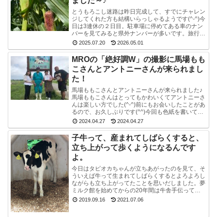
ました～♪
とうもろこし迷路は昨日完成して、すでにチャレン
ジしてくれた方も結構いらっしゃるようです(^-^)今
日は3連休の２日目。駐車場に停めてある車のナン
バーを見てみると県外ナンバーが多いです。旅行と
か帰省ですかね(^^)みんな楽しそうで良かったで
2025.07.20
2026.05.01
す...
MROの「絶好調W」の撮影に馬場もも
こさんとアントニーさんが来られまし
た！
馬場ももこさんとアントニーさんが来られました♪
馬場ももこさんはとってもかわいくてアントニーさ
んは楽しい方でした(^-^)前にもお会いしたことがあ
るので、お久しぶりです(^^)今回も色紙を書いて戴
いたので、夢ミルク館に来られた時には、ぜひ、
2024.04.27
2024.04.27
ご...
子牛って、産まれてしばらくすると、
立ち上がって歩くようになるんです
よ。
今日はタピオカちゃんが立ちあがったのを見て、そ
ういえば牛って生まれてしばらくするとよろよろし
ながらも立ち上がってたことを思いだしました。夢
ミルク館を始めてからの20年間は牛舎手伝ってな
いので、うっかり忘れてました。ちょうど牧場長が
2019.09.16
2021.07.06
来たので聞...