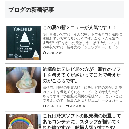
ブログの新着記事
この夏の新メニューが人気です！！
今日も暑いですね。そんな中、トウモロコシ迷路に
挑戦している方も多いようです。みなさん元気で
す‼迷路で汗をかいた後は、やっぱり冷たいソフト
や牛乳ですね！新発売の「シュワブルー」と「シュ
ワグリーン」が只今人気ですぐに売り切れてしまい
2026.08.04
ます。見かけ...
結構前にテレビ局の方が、新作のソフ
トを考えてくださいってことで考えた
のがこちらです。
結構前、能登の地震の時、にテレビ局の方が、新作
のソフトを考えてくださいってことで考えたのがこ
ちらです♪(*^^)v能登の震災の応援ソフトということ
で考えたので、輪島のお塩とジュエリーシュガーを
使い、海をイメージした水色のスマイルソフトを作
2026.07.30
2026.08.04
り...
これは冷凍ソフトの販売機の設置して
あるコンテナに、スタッフが描いてく
れた絵ですが、結構人気です(*^^)v