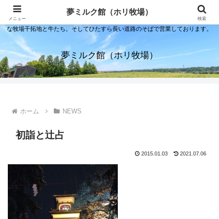
夢ミルク館！それは石川の金沢の隣にある内灘町にあるソフトクリーム屋で
夢ミルク館（ホリ牧場）
す。日本海のすぐそばで展開する当店は、まるで小京都ならぬ小北海道のよう
メニュー
検索
な牧場干拓地と牛たち。そしてひたすら長い道路のそばで営業しております。
夢ミルク館（ホリ牧場）
ホーム
NEWS
初詣と辻占
2015.01.03
2021.07.06