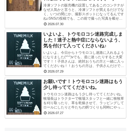
冷凍ソフトの販売機の設置してあるこのコンテナが
なぜ人気かと言うと、冷凍ソフトが買えるだけでな
く、いつの間にか、撮影スポットになってるんです
ね♪SNSの投稿でも、この前で撮った写真を載せて
る方多数です(^-^) かわいい写真が撮れますよ♪冷
2026.07.30
凍...
いよいよ、トウモロコシ迷路完成しま
した！迷子と熱中症にならないよう、
気を付けて入ってくださいね♪
いよいよ、今日からトウモロコし迷路に入れるよう
になりました(*^^)vでも、道に迷ったりすると大変
です！！子供さんは、絶対おうちの方と一緒に入っ
てくださいね！！おうちの方は、子供さんだけで迷
路にはいかせないでくださいね！！よろしくおねが
2026.07.29
いし...
お願いです！トウモロコシ迷路はもう
少し待っててくださいね。
トウモロコシ迷路はもう少し待っててくださいね。
牧場長はトラクターで牧場スタッフと一緒に牧牧草
を刈り取ったり、草を乾燥させて、ラッピングして
ロールにしたりと牛たちの餌づくりも同時にやって
いるので、看板を立て切れていないんです。今はま
2026.07.27
だ危ないの...