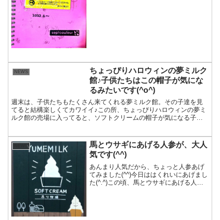
うと思いました！という訳で、6月5日
「うしさんアイスたべる？？」がここに
くるあいことばになりそうです・・・。
娘（2）も」大満足...
ちょっぴりハロウィンの夢ミルク
NEWS
館♪子供たちはこの帽子が気にな
るみたいです(^o^)
週末は、子供たちもたくさん来てくれる夢ミルク館。その子達を見
てると結構楽しくてカワイイ♪この所、ちょっぴりハロウィンの夢ミ
ルク館の売場に入ってると、ソフトクリームの帽子が気になる子供
たちがいっぱいです。帽子は外に向けておいてあるけど、ハッと...
馬とウサギにあげる人参が、大人
NEWS
気です(^^)
あんまり人気だから、ちょっと人参あげ
てみました(^^)今日ははくれいにあげまし
た(^.^)この頃、馬とウサギにあげる人参
が、人気なんです(^^)ちょっと、その気持
ちわかりました。ただ、馬たちにあげる
と、あっ！と言う間になくなります^_^;
口...