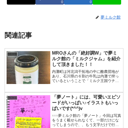
0
0
夢ミルク館
関連記事
MROさんの「絶好調W」で夢ミ
NEWS
ルク館の「ミルクジャム」を紹介
して頂きました！！
内灘町は河北潟干拓地の中に酪農団地が
あり、石川県の６割の牛乳は内灘で搾っ
ているということで「ミルク王国ウチナ
ダ」なんです( ´ ▽ ` )そして、今日はなん
と生中継！ポコアポコさんと夢ミルク館
からの中継でしたd(￣ ￣)前田慶次郎さん
「夢ノート」には、可愛いエピソ
NEWS
が、来...
ードがいっぱい♪イラストもいっ
ぱいです(*^^)v
↑↑↑夢ミルク館の「夢ノート」今回は写真
をうまく載せられなくて、一部だけにな
ってしまうので、、もう文字だけで行こ