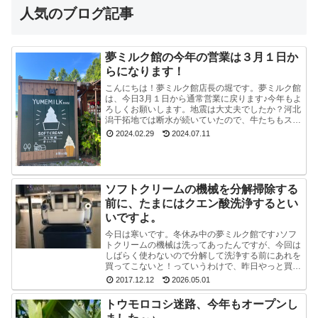
人気のブログ記事
夢ミルク館の今年の営業は３月１日か
らになります！
こんにちは！夢ミルク館店長の堀です。夢ミルク館
は、今日3月１日から通常営業に戻ります♪今年もよ
ろしくお願いします。地震は大丈夫でしたか？河北
潟干拓地では断水が続いていたので、牛たちもスタ
ッフも大変でした。能登半島地震で河北潟干拓地も
2024.02.29
2024.07.11
被災した...
ソフトクリームの機械を分解掃除する
前に、たまにはクエン酸洗浄するとい
いですよ。
今日は寒いです。冬休み中の夢ミルク館です♪ソフ
トクリームの機械は洗ってあったんですが、今回は
しばらく使わないので分解して洗浄する前にあれを
買ってこないと！っていうわけで、昨日やっと買っ
てきました。ポットのクエン酸洗浄剤。粉末のやつ
2017.12.12
2026.05.01
です。週1...
トウモロコシ迷路、今年もオープンし