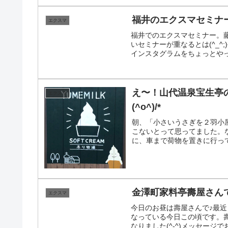
福井のエクスマセミナ
エクスマ
福井でのエクスマセミナー。
いセミナーが重なるとは(^_^;
インスタグラムをちょっとやっ
え〜！山代温泉宝生亭の
エクスマ
(^o^)/*
朝、「小さいうさぎを２羽小
こないとって思ってました。
に、車まで荷物を置きに行って
金澤町家料亭壽屋さん
エクスマ
今日のお昼は壽屋さんで♪最近
なっている今日この頃です。
なりました(^-^)メッセージで