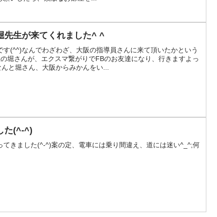
先生が来てくれました^ ^
す(^^)なんでわざわざ、大阪の指導員さんに来て頂いたかという
生の堀さんが、エクスマ繋がりでFBのお友達になり、行きますよっ
なんと堀さん、大阪からみかんをい...
(^-^)
きました(^-^)案の定、電車には乗り間違え、道には迷い^_^;何