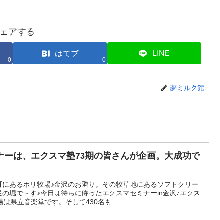
ェアする
はてブ
LINE
0
0
夢ミルク館
ナーは、エクスマ塾73期の皆さんが企画。大成功で
町にあるホリ牧場♪金沢のお隣り。その牧草地にあるソフトクリー
の堀で～す♪今日は待ちに待ったエクスマセミナーin金沢♪エクス
は県立音楽堂です。そして430名も...