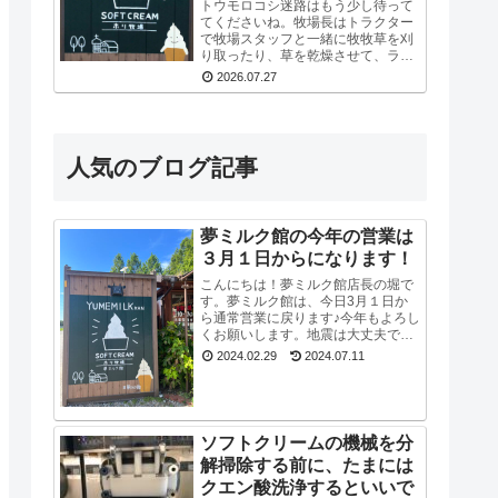
トウモロコシ迷路はもう少し待って
てくださいね。牧場長はトラクター
で牧場スタッフと一緒に牧牧草を刈
り取ったり、草を乾燥させて、ラッ
ピングしてロールにしたりと牛たち
2026.07.27
の餌づくりも同時にやっているの
で、看板を立て切れていないんで
す。今はまだ危ないの...
人気のブログ記事
夢ミルク館の今年の営業は
３月１日からになります！
こんにちは！夢ミルク館店長の堀で
す。夢ミルク館は、今日3月１日か
ら通常営業に戻ります♪今年もよろし
くお願いします。地震は大丈夫でし
たか？河北潟干拓地では断水が続い
2024.02.29
2024.07.11
ていたので、牛たちもスタッフも大
変でした。能登半島地震で河北潟干
拓地も被災した...
ソフトクリームの機械を分
解掃除する前に、たまには
クエン酸洗浄するといいで