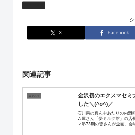
エクスマ
シ
X
Facebook
関連記事
金沢初のエクスマセミ
エクスマ
した＼(^o^)／
石川県の真ん中あたりの内灘
ム屋さん「夢ミルク館」の店長
マ塾73期の皆さんが企画。会場