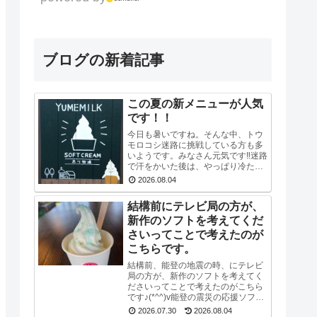
ブログの新着記事
この夏の新メニューが人気
です！！
今日も暑いですね。そんな中、トウ
モロコシ迷路に挑戦している方も多
いようです。みなさん元気です‼迷路
で汗をかいた後は、やっぱり冷たい
ソフトや牛乳ですね！新発売の「シ
2026.08.04
ュワブルー」と「シュワグリーン」
が只今人気ですぐに売り切れてしま
結構前にテレビ局の方が、
います。見かけ...
新作のソフトを考えてくだ
さいってことで考えたのが
こちらです。
結構前、能登の地震の時、にテレビ
局の方が、新作のソフトを考えてく
ださいってことで考えたのがこちら
です♪(*^^)v能登の震災の応援ソフト
ということで考えたので、輪島のお
2026.07.30
2026.08.04