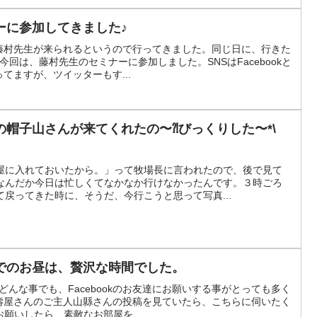
ーに参加してきました♪
藤村先生が来られるというので行ってきました。同じ日に、行きた
)今回は、藤村先生のセミナーに参加しました。SNSはFacebookと
てますが、ツイッターもす...
帽子山さんが来てくれたの〜⁈びっくりした〜*\
屋に入れておいたから。」って牧場長に言われたので、後で見て
なんだか今日は忙しくてなかなか行けなかったんです。３時ごろ
戻ってきた時に、そうだ、今行こうと思って写真...
でのお昼は、贅沢な時間でした。
どんな事でも、Facebookのお友達にお願いする事がとっても多く
壽屋さんのご主人山縣さんの投稿を見ていたら、こちらに伺いたく
お願いしたら、素敵なお部屋を...