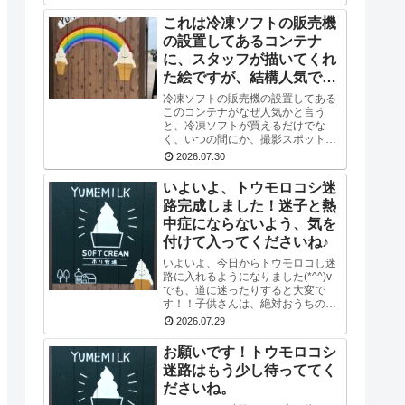
塩とジュエリーシュガーを使い、海
をイメージした水色のスマイルソフ
これは冷凍ソフトの販売機
トを作り...
の設置してあるコンテナ
に、スタッフが描いてくれ
た絵ですが、結構人気です
(*^^)v
冷凍ソフトの販売機の設置してある
このコンテナがなぜ人気かと言う
と、冷凍ソフトが買えるだけでな
く、いつの間にか、撮影スポットに
なってるんですね♪SNSの投稿で
2026.07.30
も、この前で撮った写真を載せてる
方多数です(^-^) かわいい写真が撮
いよいよ、トウモロコシ迷
れますよ♪冷凍...
路完成しました！迷子と熱
中症にならないよう、気を
付けて入ってくださいね♪
いよいよ、今日からトウモロコし迷
路に入れるようになりました(*^^)v
でも、道に迷ったりすると大変で
す！！子供さんは、絶対おうちの方
と一緒に入ってくださいね！！おう
2026.07.29
ちの方は、子供さんだけで迷路には
いかせないでくださいね！！よろし
お願いです！トウモロコシ
くおねがいし...
迷路はもう少し待っててく
ださいね。