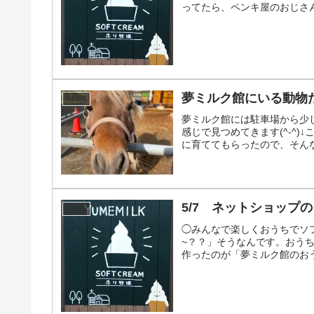
ってたら、ペンキ屋のおじさん
夢ミルク館にいる動物
NEWS
夢ミルク館には駐車場から少
感じで見つめてきます(^-^
に育ててもらったので、そんな
5/7 ネットショップ
NEWS
◯みんなで楽しくおうちでソ
~？？」そうなんです。おう
作ったのが「夢ミルク館のおう