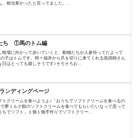
、相当寒かったと言ってました。...
たち ①馬のトム編
し牧場に向かって歩いていくと、動物たちが人参待ってたよって
)↓この子はトムです。時々福井から爪を切りに来てくれる装蹄師さん
日はとっても嬉しそうです♪そろそろお...
のランディングページ
フトクリームを食べようよ♪「おうちでソフトクリームを食べるの
ちで夢ミルク館のソフトクリームを食べてもらいたいなって思って
ちでソフト」１個１個手作りでソフトクリー...