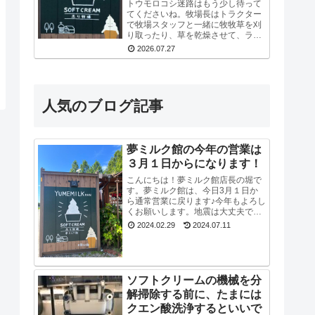
トウモロコシ迷路はもう少し待って
てくださいね。牧場長はトラクター
で牧場スタッフと一緒に牧牧草を刈
り取ったり、草を乾燥させて、ラッ
ピングしてロールにしたりと牛たち
2026.07.27
の餌づくりも同時にやっているの
で、看板を立て切れていないんで
す。今はまだ危ないの...
人気のブログ記事
夢ミルク館の今年の営業は
３月１日からになります！
こんにちは！夢ミルク館店長の堀で
す。夢ミルク館は、今日3月１日か
ら通常営業に戻ります♪今年もよろし
くお願いします。地震は大丈夫でし
たか？河北潟干拓地では断水が続い
2024.02.29
2024.07.11
ていたので、牛たちもスタッフも大
変でした。能登半島地震で河北潟干
拓地も被災した...
ソフトクリームの機械を分
解掃除する前に、たまには
クエン酸洗浄するといいで