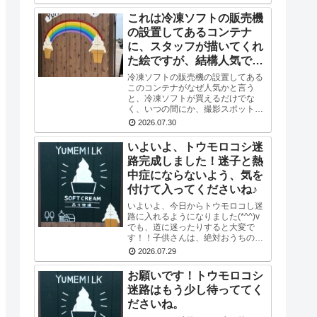
塩とジュエリーシュガーを使い、海
をイメージした水色のスマイルソフ
これは冷凍ソフトの販売機
トを作り...
の設置してあるコンテナ
に、スタッフが描いてくれ
た絵ですが、結構人気です
(*^^)v
冷凍ソフトの販売機の設置してある
このコンテナがなぜ人気かと言う
と、冷凍ソフトが買えるだけでな
く、いつの間にか、撮影スポットに
なってるんですね♪SNSの投稿で
2026.07.30
も、この前で撮った写真を載せてる
方多数です(^-^) かわいい写真が撮
いよいよ、トウモロコシ迷
れますよ♪冷凍...
路完成しました！迷子と熱
中症にならないよう、気を
付けて入ってくださいね♪
いよいよ、今日からトウモロコし迷
路に入れるようになりました(*^^)v
でも、道に迷ったりすると大変で
す！！子供さんは、絶対おうちの方
と一緒に入ってくださいね！！おう
2026.07.29
ちの方は、子供さんだけで迷路には
いかせないでくださいね！！よろし
お願いです！トウモロコシ
くおねがいし...
迷路はもう少し待っててく
ださいね。