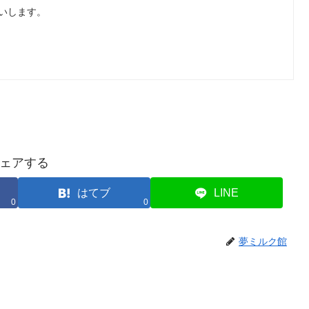
いします。
ェアする
はてブ
LINE
0
0
夢ミルク館