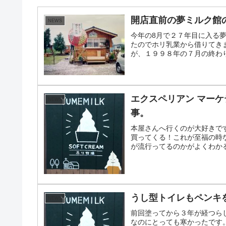
開店直前の夢ミルク館
NEWS
今年の8月で２７年目に入る
たのでホリ乳業から借りてきま
が、１９９８年の７月の終わりく
エクスペリアン マー
NEWS
事。
本屋さんへ行くのが大好きです
買ってくる！これが至福の時な
が流行ってるのかがよくわかる
うし型トイレもペンキを
NEWS
前回塗ってから３年が経つらし
なのにとっても寒かったです。