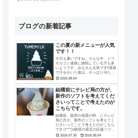
ブログの新着記事
この夏の新メニューが人気
です！！
今日も暑いですね。そんな中、トウ
モロコシ迷路に挑戦している方も多
いようです。みなさん元気です‼迷路
で汗をかいた後は、やっぱり冷たい
ソフトや牛乳ですね！新発売の「シ
2026.08.04
ュワブルー」と「シュワグリーン」
が只今人気ですぐに売り切れてしま
結構前にテレビ局の方が、
います。見かけ...
新作のソフトを考えてくだ
さいってことで考えたのが
こちらです。
結構前、能登の地震の時、にテレビ
局の方が、新作のソフトを考えてく
ださいってことで考えたのがこちら
です♪(*^^)v能登の震災の応援ソフト
ということで考えたので、輪島のお
2026.07.30
2026.08.04