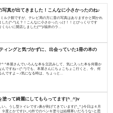
の写真が出てきました！こんなに小さかったのね♪
夢ミルク館ですが、テレビ局の方に昔の写真はありますかと聞かれ
した(^-^)え？！こんなに小さかったっけ！！とびっくりです
らいに開店しました(^^)/福井のラ...
ケティングと気づかずに、出会っていた1冊の本の
^ ^本屋さんでいろんな本を立読みして、気に入った本を何冊か
んですね～(^.^)でも、本屋さんにちょこちょこ行くと、今、何
んですよ～♪気になる時は、ちょっと...
塗って綺麗にしてもらってます(^_^)v
い。うし型トイレです♪鼻が剥げてきています(^_^;)今日は４月
９度とかです(>_<)外でのペンキ塗りは結構寒いだろうな~と思