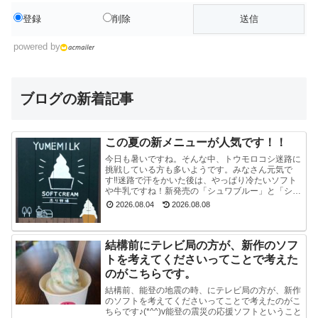
登録
削除
powered by
ブログの新着記事
この夏の新メニューが人気です！！
今日も暑いですね。そんな中、トウモロコシ迷路に
挑戦している方も多いようです。みなさん元気で
す‼迷路で汗をかいた後は、やっぱり冷たいソフト
や牛乳ですね！新発売の「シュワブルー」と「シュ
ワグリーン」が只今人気ですぐに売り切れてしまい
2026.08.04
2026.08.08
ます。見かけ...
結構前にテレビ局の方が、新作のソフ
トを考えてくださいってことで考えた
のがこちらです。
結構前、能登の地震の時、にテレビ局の方が、新作
のソフトを考えてくださいってことで考えたのがこ
ちらです♪(*^^)v能登の震災の応援ソフトということ