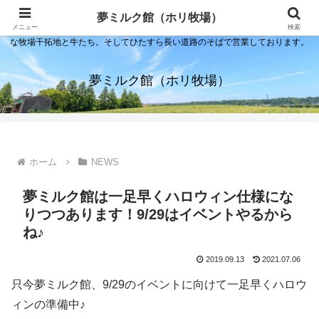
夢ミルク館！それは石川の金沢の隣にある内灘町にあるソフトクリーム屋で
夢ミルク館（ホリ牧場）
す。日本海のすぐそばで展開する当店は、まるで小京都ならぬ小北海道のよう
メニュー
検索
な牧場干拓地と牛たち。そしてひたすら長い道路のそばで営業しております。
夢ミルク館（ホリ牧場）
ホーム
NEWS
夢ミルク館は一足早くハロウィン仕様にな
りつつあります！9/29はイベントやるから
ね♪
2019.09.13
2021.07.06
只今夢ミルク館、9/29のイベントに向けて一足早くハロウ
ィンの準備中♪