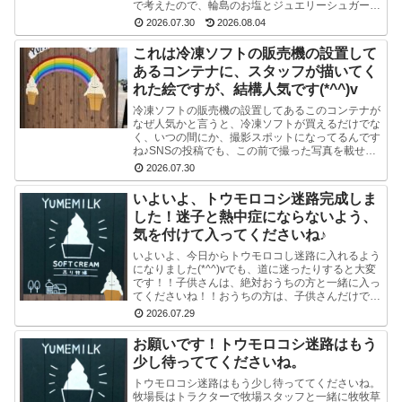
で考えたので、輪島のお塩とジュエリーシュガーを
使い、海をイメージした水色のスマイルソフトを作
2026.07.30
2026.08.04
り...
これは冷凍ソフトの販売機の設置して
あるコンテナに、スタッフが描いてく
れた絵ですが、結構人気です(*^^)v
冷凍ソフトの販売機の設置してあるこのコンテナが
なぜ人気かと言うと、冷凍ソフトが買えるだけでな
く、いつの間にか、撮影スポットになってるんです
ね♪SNSの投稿でも、この前で撮った写真を載せて
る方多数です(^-^) かわいい写真が撮れますよ♪冷
2026.07.30
凍...
いよいよ、トウモロコシ迷路完成しま
した！迷子と熱中症にならないよう、
気を付けて入ってくださいね♪
いよいよ、今日からトウモロコし迷路に入れるよう
になりました(*^^)vでも、道に迷ったりすると大変
です！！子供さんは、絶対おうちの方と一緒に入っ
てくださいね！！おうちの方は、子供さんだけで迷
路にはいかせないでくださいね！！よろしくおねが
2026.07.29
いし...
お願いです！トウモロコシ迷路はもう
少し待っててくださいね。
トウモロコシ迷路はもう少し待っててくださいね。
牧場長はトラクターで牧場スタッフと一緒に牧牧草