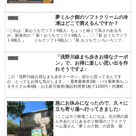
月の第一日曜日に開催の予定です。雨天
強風の時は中止にな...
夢ミルク館のソフトクリームの冷
NEWS
凍はどこで買えるんですか？
↑これは「新おうちでソフト9個入」ちょっと細くて高さのある方
が、新発売の『 新！おうちでソフト9個入 』。〇『新 おうちでソフ
ト9個入 』 ミルクソフト9個入〇『新 おうちで いろいろソフト9
個入 』（ミルクソフト）ミルク2個、イチゴソー...
「浅野川線まち歩きお得なクーポ
NEWS
ン」で、お得に楽しい思い出を作
れそうですよ♪
この「浅野川線お得なまち歩きクーポン」前から思ってるんです
が、とってもお得な気がします。・電車乗車券2枚・バス乗車券/レン
タサイクル券4枚・お土産引換券/施設利用券1枚で1100円！内灘町の
色んな施設に、この券を使って行くことができるし、お...
急にお休みになったので、久々に
NEWS
立ち寄り湯へ行ってきました♪
↑ここはホリ牧場こんにちは。石川県の真
ん中あたりにあるホリ牧場のソフトクリ
ーム屋さん「夢ミルク館」の店長 堀で
す♪なんと！夢ミルク館、今年の８月で25
年目に入りました╰(*´︶`*)╯♡こんなに