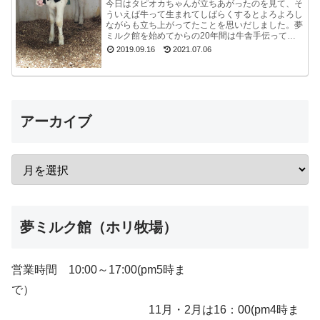
今日はタピオカちゃんが立ちあがったのを見て、そ
ういえば牛って生まれてしばらくするとよろよろし
ながらも立ち上がってたことを思いだしました。夢
ミルク館を始めてからの20年間は牛舎手伝ってな
いので、うっかり忘れてました。ちょうど牧場長が
2019.09.16
2021.07.06
来たので聞...
アーカイブ
夢ミルク館（ホリ牧場）
営業時間 10:00～17:00(pm5時ま
で）
11月・2月は16：00(pm4時ま