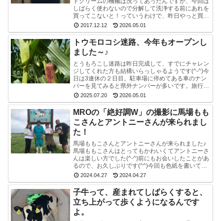
トクリームの機械は洗ってあったんですが、今回は
しばらく使わないので分解して洗浄する前にあれを
買ってこないと！っていうわけで、昨日やっと買っ
てきました。ポットのクエン酸洗浄剤。粉末のやつ
2017.12.12
2026.05.01
です。週1...
トウモロコシ迷路、今年もオープンし
ました～♪
とうもろこし迷路は昨日完成して、すでにチャレン
ジしてくれた方も結構いらっしゃるようです(^-^)今
日は3連休の２日目。駐車場に停めてある車のナン
バーを見てみると県外ナンバーが多いです。旅行と
か帰省ですかね(^^)みんな楽しそうで良かったで
2025.07.20
2026.05.01
す...
MROの「絶好調W」の撮影に馬場もも
こさんとアントニーさんが来られまし
た！
馬場ももこさんとアントニーさんが来られました♪
馬場ももこさんはとってもかわいくてアントニーさ
んは楽しい方でした(^-^)前にもお会いしたことがあ
るので、お久しぶりです(^^)今回も色紙を書いて戴
いたので、夢ミルク館に来られた時には、ぜひ、
2024.04.27
2024.04.27
ご...
子牛って、産まれてしばらくすると、
立ち上がって歩くようになるんです
よ。