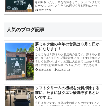
を刈り取ったり、草を乾燥させて、ラッピングして
ロールにしたりと牛たちの餌づくりも同時にやって
いるので、看板を立て切れていないんです。今はま
2026.07.27
だ危ないの...
人気のブログ記事
夢ミルク館の今年の営業は３月１日か
らになります！
こんにちは！夢ミルク館店長の堀です。夢ミルク館
は、今日3月１日から通常営業に戻ります♪今年もよ
ろしくお願いします。地震は大丈夫でしたか？河北
潟干拓地では断水が続いていたので、牛たちもスタ
ッフも大変でした。能登半島地震で河北潟干拓地も
2024.02.29
2024.07.11
被災した...
ソフトクリームの機械を分解掃除する
前に、たまにはクエン酸洗浄するとい
いですよ。
今日は寒いです。冬休み中の夢ミルク館です♪ソフ