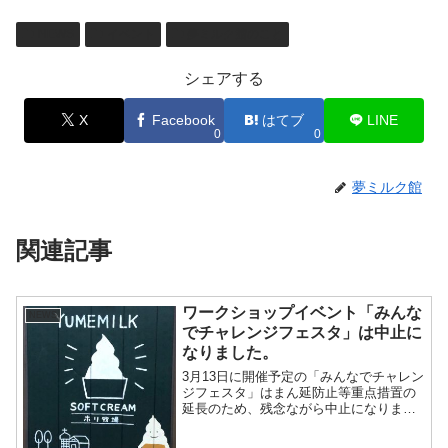
NEWS
イベント
夢ミルク館のこと
シェアする
X
Facebook
はてブ
LINE
0
0
夢ミルク館
関連記事
ワークショップイベント「みんな
NEWS
でチャレンジフェスタ」は中止に
なりました。
3月13日に開催予定の「みんなでチャレン
ジフェスタ」はまん延防止等重点措置の
延長のため、残念ながら中止になりま
す。よろしくお願い致します。「め～も
～ひひ～んフリーマーケット」は4月～10