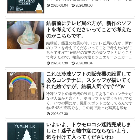
ワグリーン」が只今人気ですぐに売り切れてしまい
2026.08.04
2026.08.08
ます。見かけ...
結構前にテレビ局の方が、新作のソフ
トを考えてくださいってことで考えた
のがこちらです。
結構前、能登の地震の時、にテレビ局の方が、新作
のソフトを考えてくださいってことで考えたのがこ
ちらです♪(*^^)v能登の震災の応援ソフトということ
で考えたので、輪島のお塩とジュエリーシュガーを
使い、海をイメージした水色のスマイルソフトを作
2026.07.30
2026.08.04
り...
これは冷凍ソフトの販売機の設置して
あるコンテナに、スタッフが描いてく
れた絵ですが、結構人気です(*^^)v
冷凍ソフトの販売機の設置してあるこのコンテナが
なぜ人気かと言うと、冷凍ソフトが買えるだけでな
く、いつの間にか、撮影スポットになってるんです
ね♪SNSの投稿でも、この前で撮った写真を載せて
る方多数です(^-^) かわいい写真が撮れますよ♪冷
2026.07.30
凍...
いよいよ、トウモロコシ迷路完成しま
した！迷子と熱中症にならないよう、
気を付けて入ってくださいね♪