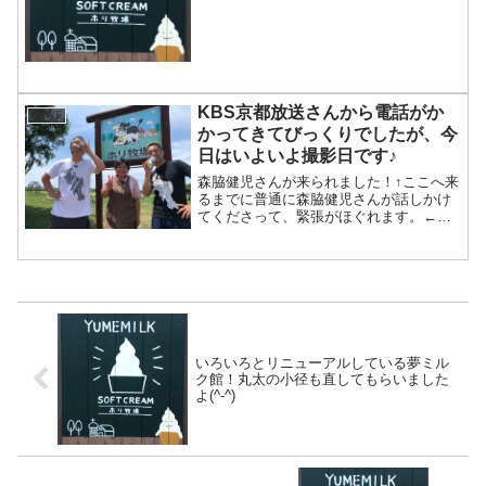
搾乳を体験されたようです(^^)乳搾りは搾
れました？って聞いたところ、初めてだ
けど、ちゃんと搾れたそうです(^^)「リフ
レッシ...
KBS京都放送さんから電話がか
NEWS
かってきてびっくりでしたが、今
日はいよいよ撮影日です♪
森脇健児さんが来られました！↑ここへ来
るまでに普通に森脇健児さんが話しかけ
てくださって、緊張がほぐれます。←
え？！あなた緊張してないでしょうって
(^-^;↑この牧草地で牛に餌をあげていただ
きました！「ホリ牧場の腰に手を当てて
飲む牛乳」腰に手...
いろいろとリニューアルしている夢ミル
ク館！丸太の小径も直してもらいました
よ(^-^)