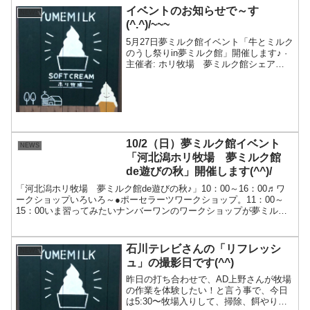
イベントのお知らせで～す
NEWS
(^.^)/~~~
5月27日夢ミルク館イベント「牛とミルク
のうし祭りin夢ミルク館」開催します♪ ·
主催者: ホリ牧場 夢ミルク館シェア
clock2018年5月27日(日) 10:00 - 15:00 pin
夢ミルク館〒920-0263 河北郡, 石川県...
10/2（日）夢ミルク館イベント
NEWS
「河北潟ホリ牧場 夢ミルク館
de遊びの秋」開催します(^^)/
「河北潟ホリ牧場 夢ミルク館de遊びの秋♪」10：00～16：00♬ワ
ークショップいろいろ～●ポーセラーツワークショップ。11：00～
15：00いま習ってみたいナンバーワンのワークショップが夢ミルク
館に！マグカップに牛柄のシールのような転写...
石川テレビさんの「リフレッシ
NEWS
ュ」の撮影日です(^^)
昨日の打ち合わせで、AD上野さんが牧場
の作業を体験したい！と言う事で、今日
は5:30〜牧場入りして、掃除、餌やり、