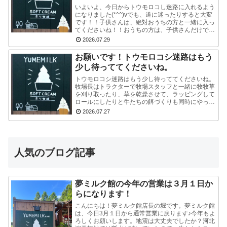
いよいよ、今日からトウモロコし迷路に入れるよう
になりました(*^^)vでも、道に迷ったりすると大変
です！！子供さんは、絶対おうちの方と一緒に入っ
てくださいね！！おうちの方は、子供さんだけで迷
路にはいかせないでくださいね！！よろしくおねが
2026.07.29
いし...
お願いです！トウモロコシ迷路はもう
少し待っててくださいね。
トウモロコシ迷路はもう少し待っててくださいね。
牧場長はトラクターで牧場スタッフと一緒に牧牧草
を刈り取ったり、草を乾燥させて、ラッピングして
ロールにしたりと牛たちの餌づくりも同時にやって
いるので、看板を立て切れていないんです。今はま
2026.07.27
だ危ないの...
人気のブログ記事
夢ミルク館の今年の営業は３月１日か
らになります！
こんにちは！夢ミルク館店長の堀です。夢ミルク館
は、今日3月１日から通常営業に戻ります♪今年もよ
ろしくお願いします。地震は大丈夫でしたか？河北