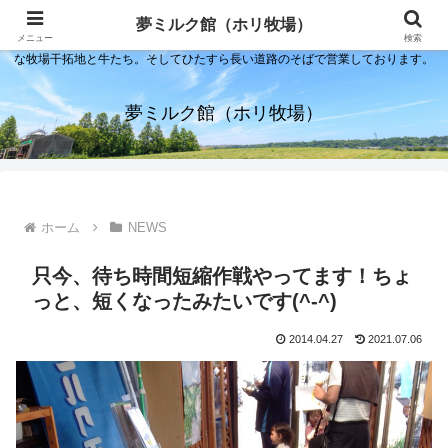
夢ミルク館！それは石川の金沢の隣にある内灘町にあるソフトクリーム屋で
夢ミルク館（ホリ牧場）
す。日本海のすぐそばで展開する当店は、まるで小京都ならぬ小北海道のよう
メニュー
検索
な牧場干拓地と牛たち。そしてひたすら長い道路のそばで営業しております。
夢ミルク館（ホリ牧場）
ホーム
NEWS
只今、待ち時間短縮作戦やってます！ちょ
っと、短くなったみたいです(^-^)
2014.04.27
2021.07.06