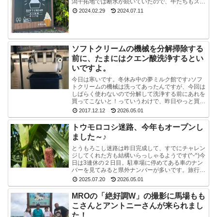
潟干拓地では断水が続いていたので、牛たちもスタ
ッフも大変でした。能登半島地震で河北潟干拓地も
2024.02.29
2024.07.11
被災した...
ソフトクリームの機械を分解掃除する
前に、たまにはクエン酸洗浄するとい
いですよ。
今日は寒いです。冬休み中の夢ミルク館です♪ソフ
トクリームの機械は洗ってあったんですが、今回は
しばらく使わないので分解して洗浄する前にあれを
買ってこないと！っていうわけで、昨日やっと買っ
てきました。ポットのクエン酸洗浄剤。粉末のやつ
2017.12.12
2026.05.01
です。週1...
トウモロコシ迷路、今年もオープンし
ました～♪
とうもろこし迷路は昨日完成して、すでにチャレン
ジしてくれた方も結構いらっしゃるようです(^-^)今
日は3連休の２日目。駐車場に停めてある車のナン
バーを見てみると県外ナンバーが多いです。旅行と
か帰省ですかね(^^)みんな楽しそうで良かったで
2025.07.20
2026.05.01
す...
MROの「絶好調W」の撮影に馬場もも
こさんとアントニーさんが来られまし
た！