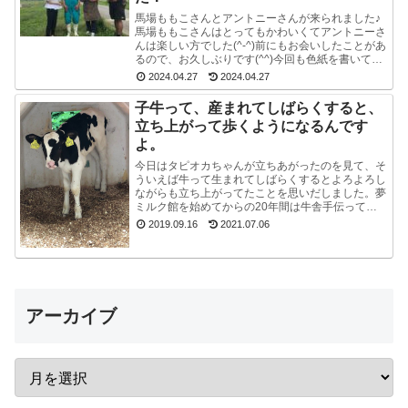
馬場ももこさんとアントニーさんが来られました♪
馬場ももこさんはとってもかわいくてアントニーさ
んは楽しい方でした(^-^)前にもお会いしたことがあ
るので、お久しぶりです(^^)今回も色紙を書いて戴
いたので、夢ミルク館に来られた時には、ぜひ、
2024.04.27
2024.04.27
ご...
子牛って、産まれてしばらくすると、
立ち上がって歩くようになるんです
よ。
今日はタピオカちゃんが立ちあがったのを見て、そ
ういえば牛って生まれてしばらくするとよろよろし
ながらも立ち上がってたことを思いだしました。夢
ミルク館を始めてからの20年間は牛舎手伝ってな
いので、うっかり忘れてました。ちょうど牧場長が
2019.09.16
2021.07.06
来たので聞...
アーカイブ