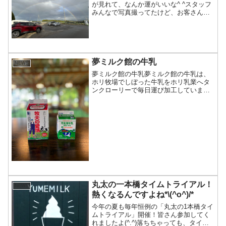
が見れて、なんか運がいいな^ ^スタッフ
みんなで写真撮ってたけど、お客さん来
られてない時でよかったです(^^)夕日も青
空も虹も星も雲も、遮るものがないから
きれいに見える河北潟は、毎日とんでも
なく美しい...
夢ミルク館の牛乳
NEWS
夢ミルク館の牛乳夢ミルク館の牛乳は、
ホリ牧場でしぼった牛乳をホリ乳業へタ
ンクローリーで毎日運び加工していま
す。「自家生産・自家処理・自家販売」
一貫しているからこそ質の高い牛乳をご
賞味下さい。高温殺菌牛乳「河北潟牧場
牛乳」は130℃で2秒間。...
丸太の一本橋タイムトライアル！
NEWS
熱くなるんですよね*\(^o^)/*
今年の夏も毎年恒例の「丸太の1本橋タイ
ムトライアル」開催！皆さん参加してく
れましたよ(^.^)落ちちゃっても、タイム