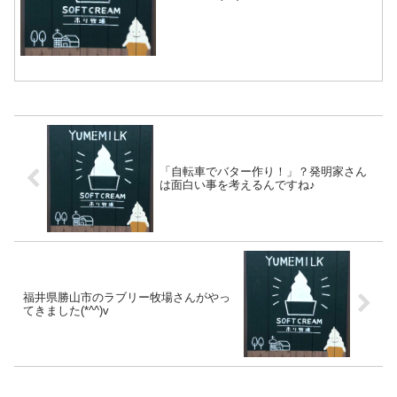
と照らし合わせて飛び賞やブービー賞を
狙えるかもしれません！彼女は女の子ら
しい感じですね～(^.^)彼は1番目に完走し
ました！...
「自転車でバター作り！」？発明家さん
は面白い事を考えるんですね♪
福井県勝山市のラブリー牧場さんがやっ
てきました(*^^)v