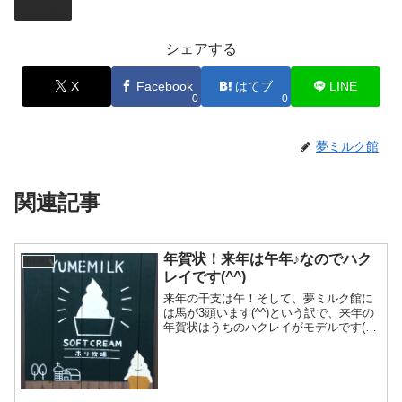
NEWS
シェアする
X
Facebook
はてブ
LINE
0
0
夢ミルク館
関連記事
年賀状！来年は午年♪なのでハク
NEWS
レイです(^^)
来年の干支は午！そして、夢ミルク館に
は馬が3頭います(^^)という訳で、来年の
年賀状はうちのハクレイがモデルです(^^)
若干シンプル過ぎですが、私にできるの
はこれくらいです^_^;26日には(おととい
です)テレビにも出してもらったんですよ
(...