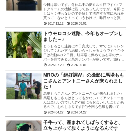
今日は寒いです。冬休み中の夢ミルク館です♪ソフ
トクリームの機械は洗ってあったんですが、今回は
しばらく使わないので分解して洗浄する前にあれを
買ってこないと！っていうわけで、昨日やっと買っ
てきました。ポットのクエン酸洗浄剤。粉末のやつ
2017.12.12
2026.05.01
です。週1...
トウモロコシ迷路、今年もオープンし
ました～♪
とうもろこし迷路は昨日完成して、すでにチャレン
ジしてくれた方も結構いらっしゃるようです(^-^)今
日は3連休の２日目。駐車場に停めてある車のナン
バーを見てみると県外ナンバーが多いです。旅行と
か帰省ですかね(^^)みんな楽しそうで良かったで
2025.07.20
2026.05.01
す...
MROの「絶好調W」の撮影に馬場もも
こさんとアントニーさんが来られまし
た！
馬場ももこさんとアントニーさんが来られました♪
馬場ももこさんはとってもかわいくてアントニーさ
んは楽しい方でした(^-^)前にもお会いしたことがあ
るので、お久しぶりです(^^)今回も色紙を書いて戴
いたので、夢ミルク館に来られた時には、ぜひ、
2024.04.27
2024.04.27
ご...
子牛って、産まれてしばらくすると、
立ち上がって歩くようになるんです