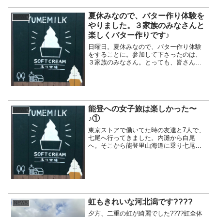
夏休みなので、バター作り体験を
NEWS
やりました。３家族のみなさんと
楽しくバター作りです♪
日曜日。夏休みなので、バター作り体験
をすることに。参加して下さったのは、
３家族のみなさん。とっても、皆さん温
かいんです。実は、１回目のバター作り
は暑くて失敗してしまったんです(^_^;)優
しい皆さんは、怒ることなく「もう一回
チャレンジされま...
能登への女子旅は楽しかった〜
NEWS
♪①
東京ストアで働いてた時の友達と7人で、
七尾へ行ってきました。内灘から白尾
へ。そこから能登里山海道に乗り七尾に
向かいます。でも、高松で休憩(^^)早いん
じゃないの(^_^;)そして、もういろいろ物
色して買っちゃってますみんな(^^)おもし
ろい...
虹もきれいな河北潟です????
NEWS
夕方、二重の虹が綺麗でした????虹全体