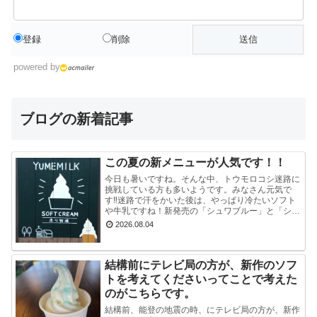
登録
削除
powered by
ブログの新着記事
この夏の新メニューが人気です！！
今日も暑いですね。そんな中、トウモロコシ迷路に
挑戦している方も多いようです。みなさん元気で
す‼迷路で汗をかいた後は、やっぱり冷たいソフト
や牛乳ですね！新発売の「シュワブルー」と「シュ
ワグリーン」が只今人気ですぐに売り切れてしまい
2026.08.04
ます。見かけ...
結構前にテレビ局の方が、新作のソフ
トを考えてくださいってことで考えた
のがこちらです。
結構前、能登の地震の時、にテレビ局の方が、新作