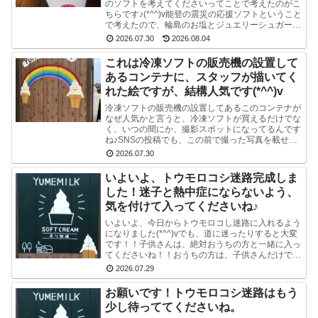
のソフトを考えてくださいってことで考えたのがこ
ちらです♪(*^^)v能登の震災の応援ソフトということ
で考えたので、輪島のお塩とジュエリーシュガーを
使い、海をイメージした水色のスマイルソフトを作
2026.07.30
2026.08.04
り...
これは冷凍ソフトの販売機の設置して
あるコンテナに、スタッフが描いてく
れた絵ですが、結構人気です(*^^)v
冷凍ソフトの販売機の設置してあるこのコンテナが
なぜ人気かと言うと、冷凍ソフトが買えるだけでな
く、いつの間にか、撮影スポットになってるんです
ね♪SNSの投稿でも、この前で撮った写真を載せて
る方多数です(^-^) かわいい写真が撮れますよ♪冷
2026.07.30
凍...
いよいよ、トウモロコシ迷路完成しま
した！迷子と熱中症にならないよう、
気を付けて入ってくださいね♪
いよいよ、今日からトウモロコし迷路に入れるよう
になりました(*^^)vでも、道に迷ったりすると大変
です！！子供さんは、絶対おうちの方と一緒に入っ
てくださいね！！おうちの方は、子供さんだけで迷
路にはいかせないでくださいね！！よろしくおねが
2026.07.29
いし...
お願いです！トウモロコシ迷路はもう
少し待っててくださいね。