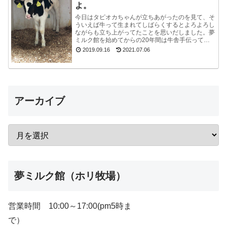
よ。
今日はタピオカちゃんが立ちあがったのを見て、そ
ういえば牛って生まれてしばらくするとよろよろし
ながらも立ち上がってたことを思いだしました。夢
ミルク館を始めてからの20年間は牛舎手伝ってな
いので、うっかり忘れてました。ちょうど牧場長が
2019.09.16
2021.07.06
来たので聞...
アーカイブ
夢ミルク館（ホリ牧場）
営業時間 10:00～17:00(pm5時ま
で）