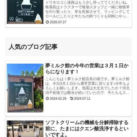
トウモロコシ迷路はもう少し待っててくださいね。
牧場長はトラクターで牧場スタッフと一緒に牧牧草
を刈り取ったり、草を乾燥させて、ラッピングして
ロールにしたりと牛たちの餌づくりも同時にやって
いるので、看板を立て切れていないんです。今はま
2026.07.27
だ危ないの...
人気のブログ記事
夢ミルク館の今年の営業は３月１日か
らになります！
こんにちは！夢ミルク館店長の堀です。夢ミルク館
は、今日3月１日から通常営業に戻ります♪今年もよ
ろしくお願いします。地震は大丈夫でしたか？河北
潟干拓地では断水が続いていたので、牛たちもスタ
ッフも大変でした。能登半島地震で河北潟干拓地も
2024.02.29
2024.07.11
被災した...
ソフトクリームの機械を分解掃除する
前に、たまにはクエン酸洗浄するとい
いですよ。