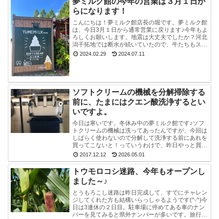
夢ミルク館の今年の営業は３月１日か
らになります！
こんにちは！夢ミルク館店長の堀です。夢ミルク館
は、今日3月１日から通常営業に戻ります♪今年もよ
ろしくお願いします。地震は大丈夫でしたか？河北
潟干拓地では断水が続いていたので、牛たちもスタ
ッフも大変でした。能登半島地震で河北潟干拓地も
2024.02.29
2024.07.11
被災した...
ソフトクリームの機械を分解掃除する
前に、たまにはクエン酸洗浄するとい
いですよ。
今日は寒いです。冬休み中の夢ミルク館です♪ソフ
トクリームの機械は洗ってあったんですが、今回は
しばらく使わないので分解して洗浄する前にあれを
買ってこないと！っていうわけで、昨日やっと買っ
てきました。ポットのクエン酸洗浄剤。粉末のやつ
2017.12.12
2026.05.01
です。週1...
トウモロコシ迷路、今年もオープンし
ました～♪
とうもろこし迷路は昨日完成して、すでにチャレン
ジしてくれた方も結構いらっしゃるようです(^-^)今
日は3連休の２日目。駐車場に停めてある車のナン
バーを見てみると県外ナンバーが多いです。旅行と