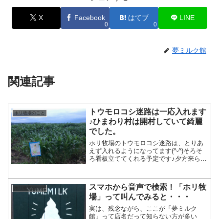
X
Facebook
はてブ
LINE
0
0
夢ミルク館
関連記事
トウモロコシ迷路は一応入れます
ホリ牧場のこと
♪ひまわり村は開村していて綺麗
でした。
ホリ牧場のトウモロコシ迷路は、とりあ
えず入れるようになってます(^-^)そろそ
ろ看板立ててくれる予定です♪夕方来られ
たお客様。「子どもたちと入ったけど、
結構難しかったです。」って言われてま
した(^-^;でも、今年はいつもよりちょっ
スマホから音声で検索！「ホリ牧
ホリ牧場のこと
と高さが低...
場」って叫んでみると・・・
実は、残念ながら、ここが「夢ミルク
館」って店名だって知らない方が多い