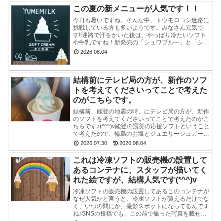
この夏の新メニューが人気です！！
今日も暑いですね。そんな中、トウモロコシ迷路に
挑戦している方も多いようです。みなさん元気で
す‼迷路で汗をかいた後は、やっぱり冷たいソフト
や牛乳ですね！新発売の「シュワブルー」と「シュ
ワグリーン」が只今人気ですぐに売り切れてしまい
2026.08.04
ます。見かけ...
結構前にテレビ局の方が、新作のソフ
トを考えてくださいってことで考えた
のがこちらです。
結構前、能登の地震の時、にテレビ局の方が、新作
のソフトを考えてくださいってことで考えたのがこ
ちらです♪(*^^)v能登の震災の応援ソフトということ
で考えたので、輪島のお塩とジュエリーシュガーを
使い、海をイメージした水色のスマイルソフトを作
2026.07.30
2026.08.04
り...
これは冷凍ソフトの販売機の設置して
あるコンテナに、スタッフが描いてく
れた絵ですが、結構人気です(*^^)v
冷凍ソフトの販売機の設置してあるこのコンテナが
なぜ人気かと言うと、冷凍ソフトが買えるだけでな
く、いつの間にか、撮影スポットになってるんです
ね♪SNSの投稿でも、この前で撮った写真を載せて