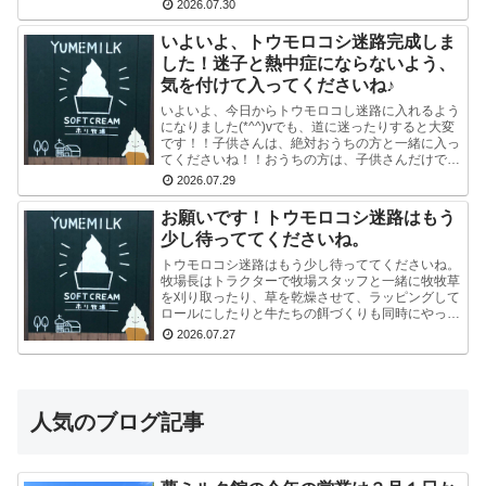
る方多数です(^-^) かわいい写真が撮れますよ♪冷
2026.07.30
凍...
いよいよ、トウモロコシ迷路完成しま
した！迷子と熱中症にならないよう、
気を付けて入ってくださいね♪
いよいよ、今日からトウモロコし迷路に入れるよう
になりました(*^^)vでも、道に迷ったりすると大変
です！！子供さんは、絶対おうちの方と一緒に入っ
てくださいね！！おうちの方は、子供さんだけで迷
路にはいかせないでくださいね！！よろしくおねが
2026.07.29
いし...
お願いです！トウモロコシ迷路はもう
少し待っててくださいね。
トウモロコシ迷路はもう少し待っててくださいね。
牧場長はトラクターで牧場スタッフと一緒に牧牧草
を刈り取ったり、草を乾燥させて、ラッピングして
ロールにしたりと牛たちの餌づくりも同時にやって
いるので、看板を立て切れていないんです。今はま
2026.07.27
だ危ないの...
人気のブログ記事