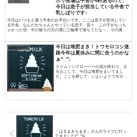
ホリ牧場は牛舎が4軒あるので、
ホリ牧場のこと
今日は息子が担当している牛舎で
乳しぼりです♪
今日はいつもと違う牛舎のお手伝いです。ここは息子が担当してい
る牛舎。なんだかちゃんとやっている息子。昔々、この子がちっち
ゃかった頃、牛の後ろの方の溝に三輪車で落ちてたな～。その溝
は、牛のフンをそこに集めてベルトコンベアーで後ろのフンをまと
め...
今日は堆肥まき！トウモロコシ迷
ホリ牧場のこと
路今年は夏休みに間に合うのかな
ぁ^_^;
クリムソンクローバーの花が終わり、土
をおこして、今日は堆肥をまいてまし
た。ここを耕して、いよいよトウモロコ
シの種まきですね。楽しみです。ってい
うか、お客さんもずいぶん楽しみにして
くれてます。この間も、いつトウモロコ
シ迷路は完成するんですか？...
「はるまきちまき」さんのライブに行っ
てきました(^_^)v