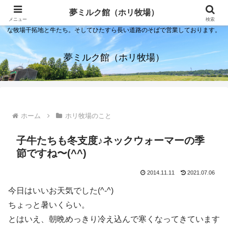
夢ミルク館！それは石川の金沢の隣にある内灘町にあるソフトクリーム屋で
夢ミルク館（ホリ牧場）
す。日本海のすぐそばで展開する当店は、まるで小京都ならぬ小北海道のよう
メニュー
検索
な牧場干拓地と牛たち。そしてひたすら長い道路のそばで営業しております。
夢ミルク館（ホリ牧場）
ホーム
ホリ牧場のこと
子牛たちも冬支度♪ネックウォーマーの季
節ですね〜(^^)
2014.11.11
2021.07.06
今日はいいお天気でした(^-^)
ちょっと暑いくらい。
とはいえ、朝晩めっきり冷え込んで寒くなってきています