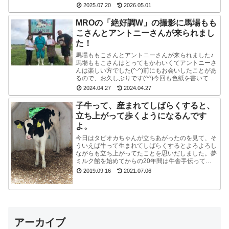
か帰省ですかね(^^)みんな楽しそうで良かったで
2025.07.20
2026.05.01
す...
MROの「絶好調W」の撮影に馬場もも
こさんとアントニーさんが来られまし
た！
馬場ももこさんとアントニーさんが来られました♪
馬場ももこさんはとってもかわいくてアントニーさ
んは楽しい方でした(^-^)前にもお会いしたことがあ
るので、お久しぶりです(^^)今回も色紙を書いて戴
いたので、夢ミルク館に来られた時には、ぜひ、
2024.04.27
2024.04.27
ご...
子牛って、産まれてしばらくすると、
立ち上がって歩くようになるんです
よ。
今日はタピオカちゃんが立ちあがったのを見て、そ
ういえば牛って生まれてしばらくするとよろよろし
ながらも立ち上がってたことを思いだしました。夢
ミルク館を始めてからの20年間は牛舎手伝ってな
いので、うっかり忘れてました。ちょうど牧場長が
2019.09.16
2021.07.06
来たので聞...
アーカイブ