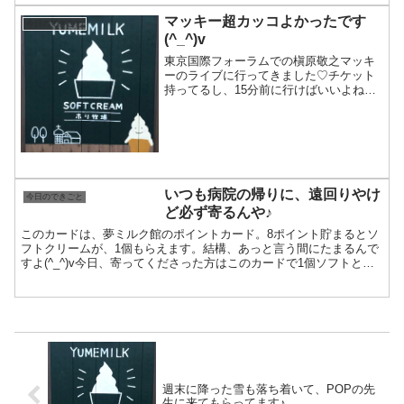
マッキー超カッコよかったです
今日のできごと
(^_^)v
東京国際フォーラムでの槇原敬之マッキ
ーのライブに行ってきました♡チケット
持ってるし、15分前に行けばいいよね~♪
って思ってたら、なぜかこの行列！チケ
ット持ってる人も並んで待ってください
って(^_^;)それにしても、この人数すごい
です。しばら...
いつも病院の帰りに、遠回りやけ
今日のできごと
ど必ず寄るんや♪
このカードは、夢ミルク館のポイントカード。8ポイント貯まるとソ
フトクリームが、1個もらえます。結構、あっと言う間にたまるんで
すよ(^_^)v今日、寄ってくださった方はこのカードで1個ソフトと引
き換えて、もう1個は買ってくれました。このカード...
週末に降った雪も落ち着いて、POPの先
生に来てもらってます♪