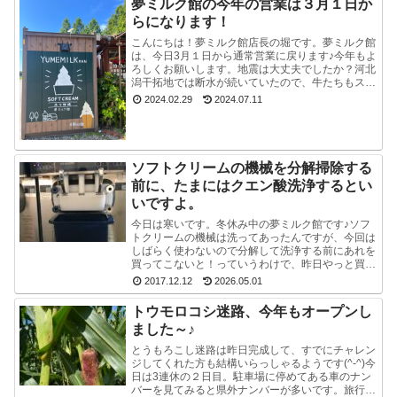
夢ミルク館の今年の営業は３月１日か
らになります！
こんにちは！夢ミルク館店長の堀です。夢ミルク館
は、今日3月１日から通常営業に戻ります♪今年もよ
ろしくお願いします。地震は大丈夫でしたか？河北
潟干拓地では断水が続いていたので、牛たちもスタ
ッフも大変でした。能登半島地震で河北潟干拓地も
2024.02.29
2024.07.11
被災した...
ソフトクリームの機械を分解掃除する
前に、たまにはクエン酸洗浄するとい
いですよ。
今日は寒いです。冬休み中の夢ミルク館です♪ソフ
トクリームの機械は洗ってあったんですが、今回は
しばらく使わないので分解して洗浄する前にあれを
買ってこないと！っていうわけで、昨日やっと買っ
てきました。ポットのクエン酸洗浄剤。粉末のやつ
2017.12.12
2026.05.01
です。週1...
トウモロコシ迷路、今年もオープンし
ました～♪
とうもろこし迷路は昨日完成して、すでにチャレン
ジしてくれた方も結構いらっしゃるようです(^-^)今
日は3連休の２日目。駐車場に停めてある車のナン
バーを見てみると県外ナンバーが多いです。旅行と