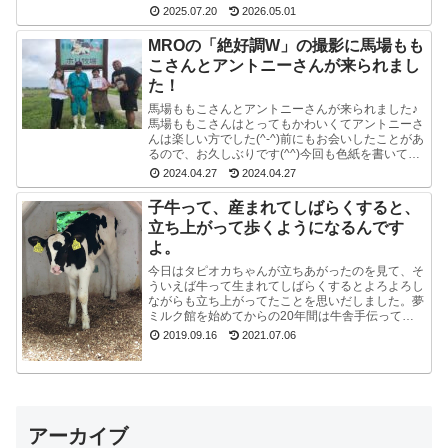
か帰省ですかね(^^)みんな楽しそうで良かったで
2025.07.20
2026.05.01
す...
MROの「絶好調W」の撮影に馬場もも
こさんとアントニーさんが来られまし
た！
馬場ももこさんとアントニーさんが来られました♪
馬場ももこさんはとってもかわいくてアントニーさ
んは楽しい方でした(^-^)前にもお会いしたことがあ
るので、お久しぶりです(^^)今回も色紙を書いて戴
いたので、夢ミルク館に来られた時には、ぜひ、
2024.04.27
2024.04.27
ご...
子牛って、産まれてしばらくすると、
立ち上がって歩くようになるんです
よ。
今日はタピオカちゃんが立ちあがったのを見て、そ
ういえば牛って生まれてしばらくするとよろよろし
ながらも立ち上がってたことを思いだしました。夢
ミルク館を始めてからの20年間は牛舎手伝ってな
いので、うっかり忘れてました。ちょうど牧場長が
2019.09.16
2021.07.06
来たので聞...
アーカイブ