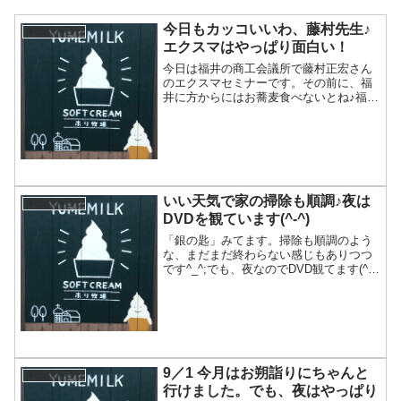
今日もカッコいいわ、藤村先生♪
今日のできごと
エクスマはやっぱり面白い！
今日は福井の商工会議所で藤村正宏さん
のエクスマセミナーです。その前に、福
井に方からにはお蕎麦食べないとね♪福井
駅のすぐそばにある蕎麦屋さんへ(^.^)福
井は詳しくないのでFoursquareで検索。
でも、最初に行こうと思ってたところに
はたど...
いい天気で家の掃除も順調♪夜は
今日のできごと
DVDを観ています(^-^)
「銀の匙」みてます。掃除も順調のよう
な、まだまだ終わらない感じもありつつ
です^_^;でも、夜なのでDVD観てます(^^)
観てる途中に、うちの旦那さんの牧場長
が帰ってきました。案の定真剣に見始め
て、テレビに突っ込んでます。その中
で、ちょっとい...
9／1 今月はお朔詣りにちゃんと
今日のできごと
行けました。でも、夜はやっぱり