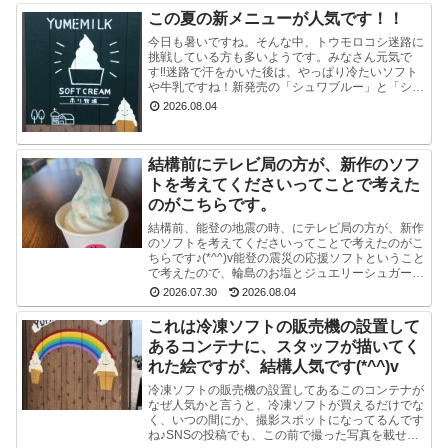
この夏の新メニューが人気です！！
今日も暑いですね。そんな中、トウモロコシ迷路に
挑戦している方も多いようです。みなさん元気で
す‼迷路で汗をかいた後は、やっぱり冷たいソフト
や牛乳ですね！新発売の「シュワブルー」と「シュ
ワグリーン」が只今人気ですぐに売り切れてしまい
2026.08.04
ます。見かけ...
結構前にテレビ局の方が、新作のソフ
トを考えてくださいってことで考えた
のがこちらです。
結構前、能登の地震の時、にテレビ局の方が、新作
のソフトを考えてくださいってことで考えたのがこ
ちらです♪(*^^)v能登の震災の応援ソフトということ
で考えたので、輪島のお塩とジュエリーシュガーを
使い、海をイメージした水色のスマイルソフトを作
2026.07.30
2026.08.04
り...
これは冷凍ソフトの販売機の設置して
あるコンテナに、スタッフが描いてく
れた絵ですが、結構人気です(*^^)v
冷凍ソフトの販売機の設置してあるこのコンテナが
なぜ人気かと言うと、冷凍ソフトが買えるだけでな
く、いつの間にか、撮影スポットになってるんです
ね♪SNSの投稿でも、この前で撮った写真を載せて