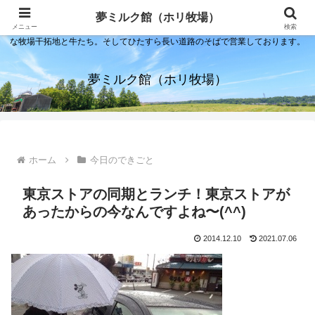
夢ミルク館！それは石川の金沢の隣にある内灘町にあるソフトクリーム屋で
夢ミルク館（ホリ牧場）
す。日本海のすぐそばで展開する当店は、まるで小京都ならぬ小北海道のよう
メニュー
検索
な牧場干拓地と牛たち。そしてひたすら長い道路のそばで営業しております。
夢ミルク館（ホリ牧場）
ホーム
今日のできごと
東京ストアの同期とランチ！東京ストアが
あったからの今なんですよね〜(^^)
2014.12.10
2021.07.06