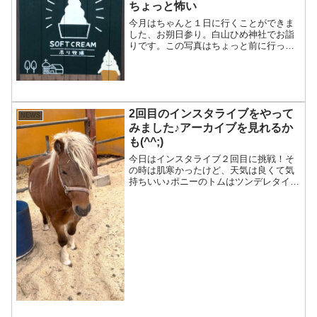
ちょっと怖い
今月はちゃんと１日に行くことができま
した、お朔日参り。白山ひめ神社でお詣
りです。この写真はちょっと前に行った
時のものです。この日は仕事が終わって
から行ってきました。なので、さすがに
９月ですね～、真っ暗。一の鳥居をくぐ
って、表参道から上がって...
2回目のインスタライブをやって
NEWS
みました♪アーカイブを見れるか
も(^^;)
今日はインスタライブ２回目に挑戦！そ
の時は肌寒かったけど、天気は良くて気
持ちいい♪ポニーのトムはツンデレタイプ
(^-^)小屋の前に行くと本当は嬉しいの
に、別に嬉しくないよって顔をするト
ム。私がちょっと後ろ向いていて、急に
振り返ると小屋の隙間...