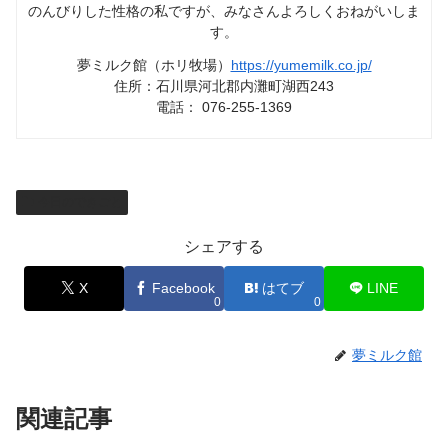
のんびりした性格の私ですが、みなさんよろしくおねがいしま
す。
夢ミルク館（ホリ牧場）
https://yumemilk.co.jp/
住所：石川県河北郡内灘町湖西243
電話： 076-255-1369
今日のできごと
シェアする
X
Facebook
はてブ
LINE
0
0
夢ミルク館
関連記事