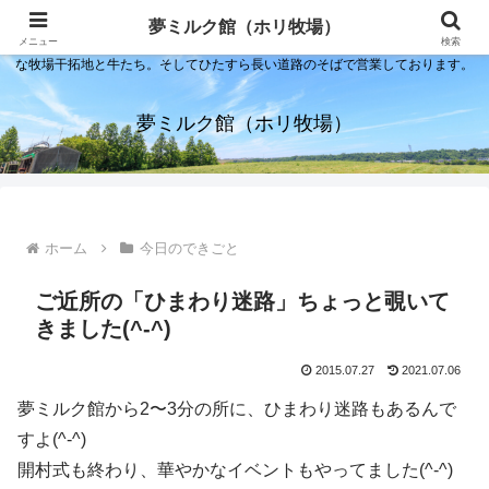
夢ミルク館！それは石川の金沢の隣にある内灘町にあるソフトクリーム屋で
夢ミルク館（ホリ牧場）
す。日本海のすぐそばで展開する当店は、まるで小京都ならぬ小北海道のよう
メニュー
検索
な牧場干拓地と牛たち。そしてひたすら長い道路のそばで営業しております。
夢ミルク館（ホリ牧場）
ホーム
今日のできごと
ご近所の「ひまわり迷路」ちょっと覗いて
きました(^-^)
2015.07.27
2021.07.06
夢ミルク館から2〜3分の所に、ひまわり迷路もあるんで
すよ(^-^)
開村式も終わり、華やかなイベントもやってました(^-^)