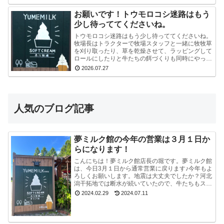
いし...
お願いです！トウモロコシ迷路はもう
少し待っててくださいね。
トウモロコシ迷路はもう少し待っててくださいね。
牧場長はトラクターで牧場スタッフと一緒に牧牧草
を刈り取ったり、草を乾燥させて、ラッピングして
ロールにしたりと牛たちの餌づくりも同時にやって
いるので、看板を立て切れていないんです。今はま
2026.07.27
だ危ないの...
人気のブログ記事
夢ミルク館の今年の営業は３月１日か
らになります！
こんにちは！夢ミルク館店長の堀です。夢ミルク館
は、今日3月１日から通常営業に戻ります♪今年もよ
ろしくお願いします。地震は大丈夫でしたか？河北
潟干拓地では断水が続いていたので、牛たちもスタ
ッフも大変でした。能登半島地震で河北潟干拓地も
2024.02.29
2024.07.11
被災した...