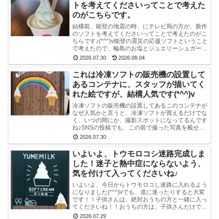
トを考えてくださいってことで考えた
のがこちらです。
結構前、能登の地震の時、にテレビ局の方が、新作
のソフトを考えてくださいってことで考えたのがこ
ちらです♪(*^^)v能登の震災の応援ソフトということ
で考えたので、輪島のお塩とジュエリーシュガーを
使い、海をイメージした水色のスマイルソフトを作
2026.07.30
2026.08.04
り...
これは冷凍ソフトの販売機の設置して
あるコンテナに、スタッフが描いてく
れた絵ですが、結構人気です(*^^)v
冷凍ソフトの販売機の設置してあるこのコンテナが
なぜ人気かと言うと、冷凍ソフトが買えるだけでな
く、いつの間にか、撮影スポットになってるんです
ね♪SNSの投稿でも、この前で撮った写真を載せて
る方多数です(^-^) かわいい写真が撮れますよ♪冷
2026.07.30
凍...
いよいよ、トウモロコシ迷路完成しま
した！迷子と熱中症にならないよう、
気を付けて入ってくださいね♪
いよいよ、今日からトウモロコし迷路に入れるよう
になりました(*^^)vでも、道に迷ったりすると大変
です！！子供さんは、絶対おうちの方と一緒に入っ
てくださいね！！おうちの方は、子供さんだけで迷
路にはいかせないでくださいね！！よろしくおねが
2026.07.29