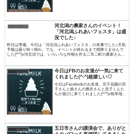
ちょっとづつメンバーも増えて、色んな
職種の方ばかり。他の人はすごいな〜と
思うばかりですが、頑張らないとね♪
河北潟の農家さんのイベント！
今日のできごと
「河北潟ふれあいフェスタ」は盛
況でした♪
昨日は準備。今日は「河北潟ふれあいフェスタ」の本番でした♪天気
予報は曇り時々晴れ。でも、イベントが終わるまで雨降りませんで
した(*^^)v河北潟では、いろいろな作物を作る二市二町の農家さんが
集まっています！内灘町・金沢市・かほく市・津幡町か...
今日はFBのお友達が一気に来て
今日のできごと
くれました(^-^)超嬉しい♡
今日はFacebookのお友達、宮子花園の宮
子さんと娘さんの雅衣さんと息子くんた
ちが遊びに来てくれました(*^^)v牧草地の
所でお話してると、なんとやっぱりFBの
お友達の西野さんが可愛い赤ちゃんとや
ってきたんです。みんなお互いにお知り
合い。...
五日市さんの講演会で、ありがと
今日のできごと