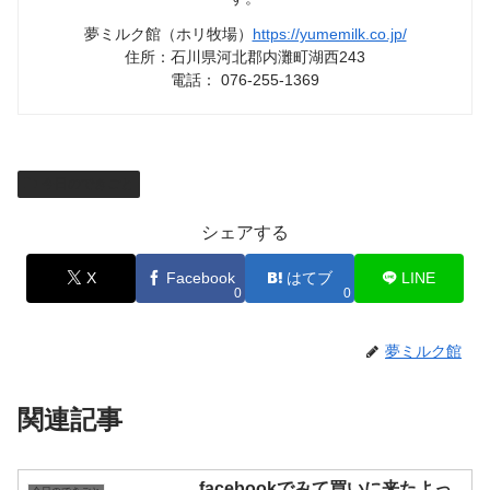
夢ミルク館（ホリ牧場）
https://yumemilk.co.jp/
住所：石川県河北郡内灘町湖西243
電話： 076-255-1369
今日のできごと
シェアする
X
Facebook
はてブ
LINE
0
0
夢ミルク館
関連記事
facebookでみて買いに来たよっ