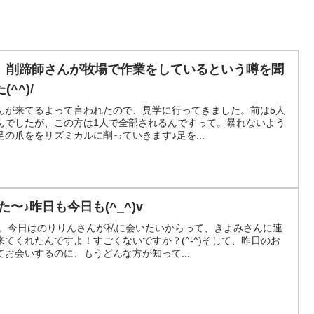
、削蹄師さんが牧場で作業をしているという噂を聞
^^)/
んが来てるよって言われたので、見学に行ってきました。前は5人
んでしたが、この方は1人で全部されるんですって。暴れないよう
の爪ををリズミカルに削っていきます♪足を...
〜♪昨日も今日も(^_^)v
で。今日はのりりんさんが私に会いたいからって、きよみさんに連
てくれたんですよ！すごくないですか？(^-^)そして、昨日のお
お会いするのに、もうどんな方が知って...