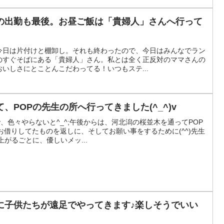
の出勤も最後。お昼ご飯は「貴婦人」さんへ行って
今日は片付けと棚卸し。それも終わったので、今日はみんなでラン
のすぐそばにある「貴婦人」さん。私とは全く正反対のママさんの
いしさにとことんこだわってる！いつもステ...
、POPの先生の所へ行ってきました(^_^)v
、色々やらないと^_^;午後からは、河北潟の桜並木を通ってPOP
)お借りしてたものを返しに、そしてお願い事をするために(^^)先生
がるごとに、優しいメッ...
に子供たちが遠足でやってきます♪楽しそうでいい