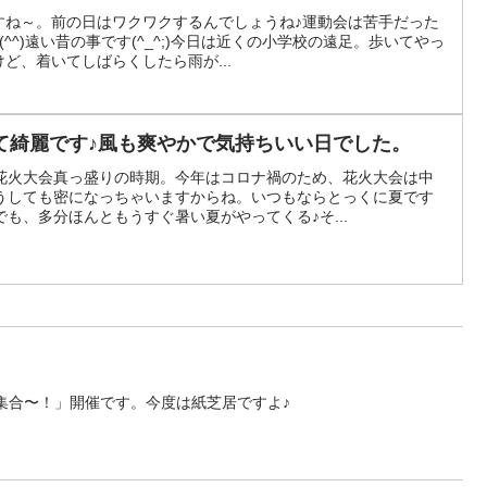
すね～。前の日はワクワクするんでしょうね♪運動会は苦手だった
^^)遠い昔の事です(^_^;)今日は近くの小学校の遠足。歩いてやっ
ど、着いてしばらくしたら雨が...
て綺麗です♪風も爽やかで気持ちいい日でした。
花火大会真っ盛りの時期。今年はコロナ禍のため、花火大会は中
うしても密になっちゃいますからね。いつもならとっくに夏です
も、多分ほんともうすぐ暑い夏がやってくる♪そ...
員集合〜！」開催です。今度は紙芝居ですよ♪