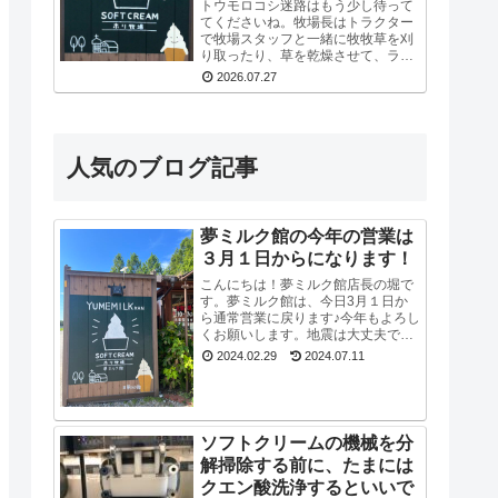
トウモロコシ迷路はもう少し待って
てくださいね。牧場長はトラクター
で牧場スタッフと一緒に牧牧草を刈
り取ったり、草を乾燥させて、ラッ
ピングしてロールにしたりと牛たち
2026.07.27
の餌づくりも同時にやっているの
で、看板を立て切れていないんで
す。今はまだ危ないの...
人気のブログ記事
夢ミルク館の今年の営業は
３月１日からになります！
こんにちは！夢ミルク館店長の堀で
す。夢ミルク館は、今日3月１日か
ら通常営業に戻ります♪今年もよろし
くお願いします。地震は大丈夫でし
たか？河北潟干拓地では断水が続い
2024.02.29
2024.07.11
ていたので、牛たちもスタッフも大
変でした。能登半島地震で河北潟干
拓地も被災した...
ソフトクリームの機械を分
解掃除する前に、たまには
クエン酸洗浄するといいで