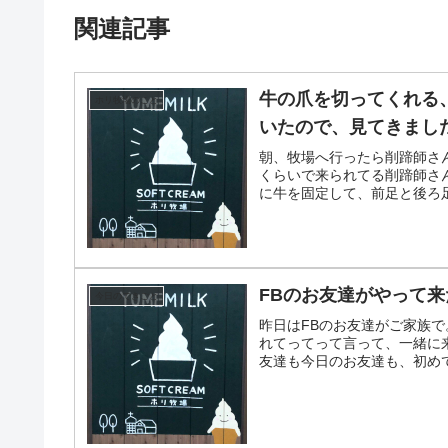
関連記事
牛の爪を切ってくれる
ホリ牧場のこと
いたので、見てきました(
朝、牧場へ行ったら削蹄師さ
くらいで来られてる削蹄師さ
に牛を固定して、前足と後ろ足
FBのお友達がやって来た
今日のできごと
昨日はFBのお友達がご家族
れてってって言って、一緒に来
友達も今日のお友達も、初めて