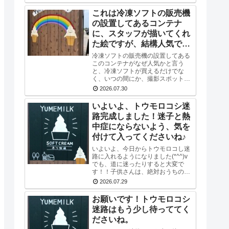
塩とジュエリーシュガーを使い、海
をイメージした水色のスマイルソフ
これは冷凍ソフトの販売機
トを作り...
の設置してあるコンテナ
に、スタッフが描いてくれ
た絵ですが、結構人気です
(*^^)v
冷凍ソフトの販売機の設置してある
このコンテナがなぜ人気かと言う
と、冷凍ソフトが買えるだけでな
く、いつの間にか、撮影スポットに
なってるんですね♪SNSの投稿で
2026.07.30
も、この前で撮った写真を載せてる
方多数です(^-^) かわいい写真が撮
いよいよ、トウモロコシ迷
れますよ♪冷凍...
路完成しました！迷子と熱
中症にならないよう、気を
付けて入ってくださいね♪
いよいよ、今日からトウモロコし迷
路に入れるようになりました(*^^)v
でも、道に迷ったりすると大変で
す！！子供さんは、絶対おうちの方
と一緒に入ってくださいね！！おう
2026.07.29
ちの方は、子供さんだけで迷路には
いかせないでくださいね！！よろし
お願いです！トウモロコシ
くおねがいし...
迷路はもう少し待っててく
ださいね。