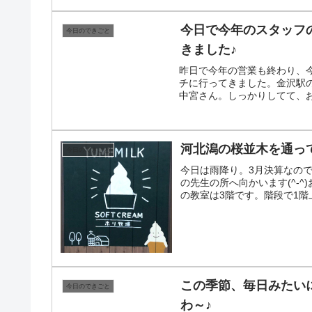
今日で今年のスタッフ
今日のできごと
きました♪
昨日で今年の営業も終わり、
チに行ってきました。金沢駅
中宮さん。しっかりしてて、お
河北潟の桜並木を通って
今日のできごと
今日は雨降り。3月決算なので
の先生の所へ向かいます(^-^
の教室は3階です。階段で1階上
この季節、毎日みたい
今日のできごと
わ～♪