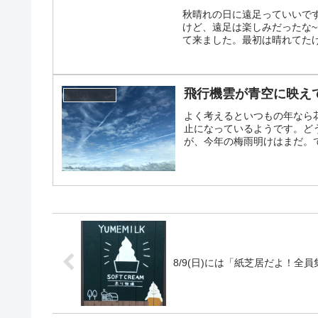
秋晴れの日に遠足っていいで
けど、遠足は楽しみだったな~(
て来ました。最初は晴れてたけ
飛行機雲が青空に映え
今日のできごと
よく考えるといつもの年なら
止になっているようです。ど
が、今年の梅雨明けはまだ。で
8/9(日)には「紙芝居だよ！全