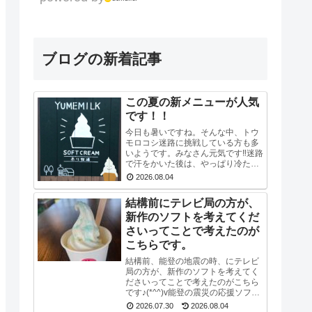
ブログの新着記事
この夏の新メニューが人気
です！！
今日も暑いですね。そんな中、トウ
モロコシ迷路に挑戦している方も多
いようです。みなさん元気です‼迷路
で汗をかいた後は、やっぱり冷たい
ソフトや牛乳ですね！新発売の「シ
2026.08.04
ュワブルー」と「シュワグリーン」
が只今人気ですぐに売り切れてしま
結構前にテレビ局の方が、
います。見かけ...
新作のソフトを考えてくだ
さいってことで考えたのが
こちらです。
結構前、能登の地震の時、にテレビ
局の方が、新作のソフトを考えてく
ださいってことで考えたのがこちら
です♪(*^^)v能登の震災の応援ソフト
ということで考えたので、輪島のお
2026.07.30
2026.08.04