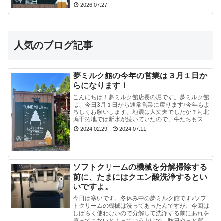
いるので、看板を立て切れていないんです。今はま
2026.07.27
だ危ないの...
人気のブログ記事
夢ミルク館の今年の営業は３月１日か
らになります！
こんにちは！夢ミルク館店長の堀です。夢ミルク館
は、今日3月１日から通常営業に戻ります♪今年もよ
ろしくお願いします。地震は大丈夫でしたか？河北
潟干拓地では断水が続いていたので、牛たちもスタ
ッフも大変でした。能登半島地震で河北潟干拓地も
2024.02.29
2024.07.11
被災した...
ソフトクリームの機械を分解掃除する
前に、たまにはクエン酸洗浄するとい
いですよ。
今日は寒いです。冬休み中の夢ミルク館です♪ソフ
トクリームの機械は洗ってあったんですが、今回は
しばらく使わないので分解して洗浄する前にあれを
買ってこないと！っていうわけで、昨日やっと買っ