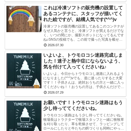
り...
これは冷凍ソフトの販売機の設置して
あるコンテナに、スタッフが描いてく
れた絵ですが、結構人気です(*^^)v
冷凍ソフトの販売機の設置してあるこのコンテナが
なぜ人気かと言うと、冷凍ソフトが買えるだけでな
く、いつの間にか、撮影スポットになってるんです
ね♪SNSの投稿でも、この前で撮った写真を載せて
る方多数です(^-^) かわいい写真が撮れますよ♪冷
2026.07.30
凍...
いよいよ、トウモロコシ迷路完成しま
した！迷子と熱中症にならないよう、
気を付けて入ってくださいね♪
いよいよ、今日からトウモロコし迷路に入れるよう
になりました(*^^)vでも、道に迷ったりすると大変
です！！子供さんは、絶対おうちの方と一緒に入っ
てくださいね！！おうちの方は、子供さんだけで迷
路にはいかせないでくださいね！！よろしくおねが
2026.07.29
いし...
お願いです！トウモロコシ迷路はもう
少し待っててくださいね。
トウモロコシ迷路はもう少し待っててくださいね。
牧場長はトラクターで牧場スタッフと一緒に牧牧草
を刈り取ったり、草を乾燥させて、ラッピングして
ロールにしたりと牛たちの餌づくりも同時にやって