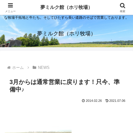
夢ミルク館！それは石川の金沢の隣にある内灘町にあるソフトクリーム屋で
夢ミルク館（ホリ牧場）
す。日本海のすぐそばで展開する当店は、まるで小京都ならぬ小北海道のよう
メニュー
検索
な牧場干拓地と牛たち。そしてひたすら長い道路のそばで営業しております。
夢ミルク館（ホリ牧場）
ホーム
NEWS
3月からは通常営業に戻ります！只今、準
備中♪
2014.02.26
2021.07.06