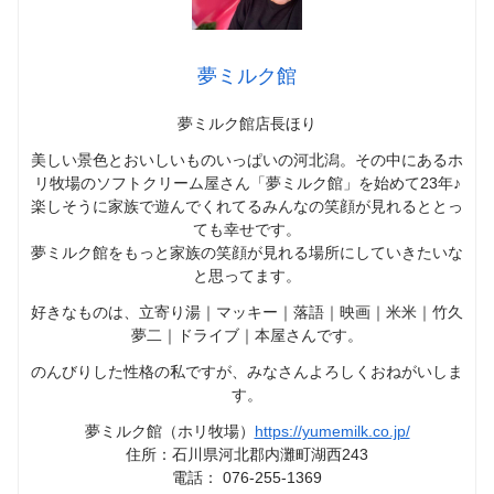
夢ミルク館
夢ミルク館店長ほり
美しい景色とおいしいものいっぱいの河北潟。その中にあるホ
リ牧場のソフトクリーム屋さん「夢ミルク館」を始めて23年♪
楽しそうに家族で遊んでくれてるみんなの笑顔が見れるととっ
ても幸せです。
夢ミルク館をもっと家族の笑顔が見れる場所にしていきたいな
と思ってます。
好きなものは、立寄り湯｜マッキー｜落語｜映画｜米米｜竹久
夢二｜ドライブ｜本屋さんです。
のんびりした性格の私ですが、みなさんよろしくおねがいしま
す。
夢ミルク館（ホリ牧場）
https://yumemilk.co.jp/
住所：石川県河北郡内灘町湖西243
電話： 076-255-1369