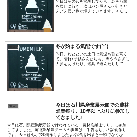
翌日はその辺を散歩してから、みそ万頭
を買いに行き、次はパン屋さんへ行きど
んどん買い物が増えていきます。そんな
に買うかって言うくらい(^^)パン屋さんの
向かいの公園に、何やらわくたまくんが
いっぱいいるじゃないですか！かわい
い！うちもこんなかわ...
冬が始まる気配です(^^)
NEWS
昨日、おとといの土日は気温も割と高く
て、晴れ♪子供さんたちも、馬やうさぎに
人参をあげたり、遊具で遊んだりしてま
した(^^)今日は打って変わって、朝から雨
^_^;午後は一旦雨はあがって、お日さま
の光が牧草を照らして綺麗♪風が強くて、
メタセコイ...
今日は石川県産業展示館での農林
NEWS
漁業祭り。10年以上ぶりに参加し
てきました♪
今日は石川県産業展示館で行われている「農林漁業まつり」に参加
してきました。河北潟酪農チームの担当は「牛乳もち」の試食作り
です。今日は4人で20鍋作りましたよ♪試食を出すと一瞬でなくなり