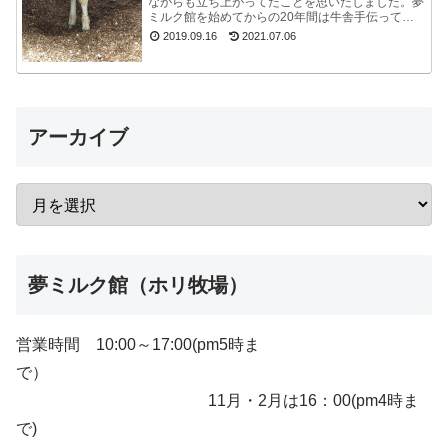
ながらも立ち上がってたことを思いだしました。夢
ミルク館を始めてからの20年間は牛舎手伝ってな
いので、うっかり忘れてました。ちょうど牧場長が
2019.09.16
2021.07.06
来たので聞...
アーカイブ
夢ミルク館（ホリ牧場）
営業時間 10:00～17:00(pm5時ま
で）
11月・2月は16：00(pm4時ま
で)