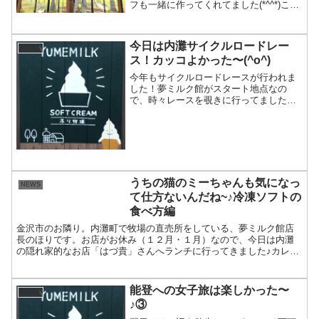
フも一緒に作ってくれてました(*^^*)この
黒板もクロエさん作。半日で完成！ベニ
アに黒板用のペンキを塗り、乾いたとこ
ろで壁に固定♪子どもたちにとっても人気
今日は内灘サイクルロードレー
NEWS
です♪時々大...
ス！カッコよかった〜(^o^)
今年もサイクルロードレースが行われま
した！夢ミルク館がスタート地点なの
で、時々レースを覗きに行ってました
(*^^)vなかなかカッコいいんですよ！みん
なが一斉に目の前を通って行くんです
が、ザーって音がしてすごい勢いで通り
過ぎるところが、いいで...
うちの猫のミーちゃんも気になっ
NEWS
て仕方ないんだね~♪冷凍ソフトの
食べ方編
金沢市のお隣り。内灘町で牧場の直売所をしている、夢ミルク館店
長のほりです。お店がお休み（１２月・１月）なので、今日は内灘
の隠れ家的なお店「はづ貴」さんへランチに行ってきました♪カレー
もおいしいけど、今日は週替わりランチ。やっぱりおいしかった...
能登への女子旅は楽しかった〜
NEWS
♪③