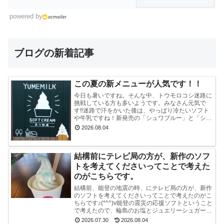
powered by
ブログの新着記事
この夏の新メニューが人気です！！
今日も暑いですね。そんな中、トウモロコシ迷路に
挑戦している方も多いようです。みなさん元気で
す‼迷路で汗をかいた後は、やっぱり冷たいソフト
や牛乳ですね！新発売の「シュワブルー」と「シュ
ワグリーン」が只今人気ですぐに売り切れてしまい
2026.08.04
ます。見かけ...
結構前にテレビ局の方が、新作のソフ
トを考えてくださいってことで考えた
のがこちらです。
結構前、能登の地震の時、にテレビ局の方が、新作
のソフトを考えてくださいってことで考えたのがこ
ちらです♪(*^^)v能登の震災の応援ソフトということ
で考えたので、輪島のお塩とジュエリーシュガーを
使い、海をイメージした水色のスマイルソフトを作
2026.07.30
2026.08.04