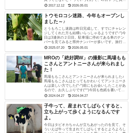
てきました。ポットのクエン酸洗浄剤。粉末のやつ
2017.12.12
2026.05.01
です。週1...
トウモロコシ迷路、今年もオープンし
ました～♪
とうもろこし迷路は昨日完成して、すでにチャレン
ジしてくれた方も結構いらっしゃるようです(^-^)今
日は3連休の２日目。駐車場に停めてある車のナン
バーを見てみると県外ナンバーが多いです。旅行と
か帰省ですかね(^^)みんな楽しそうで良かったで
2025.07.20
2026.05.01
す...
MROの「絶好調W」の撮影に馬場もも
こさんとアントニーさんが来られまし
た！
馬場ももこさんとアントニーさんが来られました♪
馬場ももこさんはとってもかわいくてアントニーさ
んは楽しい方でした(^-^)前にもお会いしたことがあ
るので、お久しぶりです(^^)今回も色紙を書いて戴
いたので、夢ミルク館に来られた時には、ぜひ、
2024.04.27
2024.04.27
ご...
子牛って、産まれてしばらくすると、
立ち上がって歩くようになるんです
よ。
今日はタピオカちゃんが立ちあがったのを見て、そ
ういえば牛って生まれてしばらくするとよろよろし