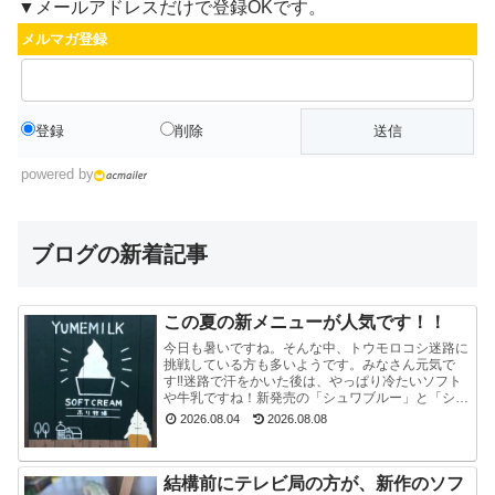
▼メールアドレスだけで登録OKです。
メルマガ登録
登録
削除
powered by
ブログの新着記事
この夏の新メニューが人気です！！
今日も暑いですね。そんな中、トウモロコシ迷路に
挑戦している方も多いようです。みなさん元気で
す‼迷路で汗をかいた後は、やっぱり冷たいソフト
や牛乳ですね！新発売の「シュワブルー」と「シュ
ワグリーン」が只今人気ですぐに売り切れてしまい
2026.08.04
2026.08.08
ます。見かけ...
結構前にテレビ局の方が、新作のソフ