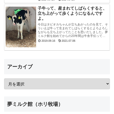
ご...
子牛って、産まれてしばらくすると、
立ち上がって歩くようになるんです
よ。
今日はタピオカちゃんが立ちあがったのを見て、そ
ういえば牛って生まれてしばらくするとよろよろし
ながらも立ち上がってたことを思いだしました。夢
ミルク館を始めてからの20年間は牛舎手伝ってな
いので、うっかり忘れてました。ちょうど牧場長が
2019.09.16
2021.07.06
来たので聞...
アーカイブ
夢ミルク館（ホリ牧場）