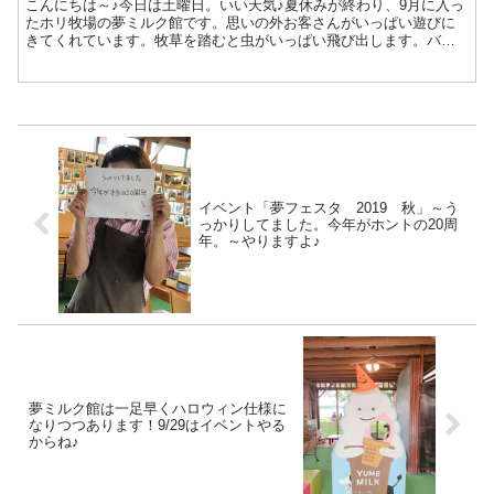
こんにちは～♪今日は土曜日。いい天気♪夏休みが終わり、9月に入っ
たホリ牧場の夢ミルク館です。思いの外お客さんがいっぱい遊びに
きてくれています。牧草を踏むと虫がいっぱい飛び出します。バッ
タやちょうちょやトンボも。だからか。朝から子供たちが草む...
イベント「夢フェスタ 2019 秋」～う
っかりしてました。今年がホントの20周
年。～やりますよ♪
夢ミルク館は一足早くハロウィン仕様に
なりつつあります！9/29はイベントやる
からね♪