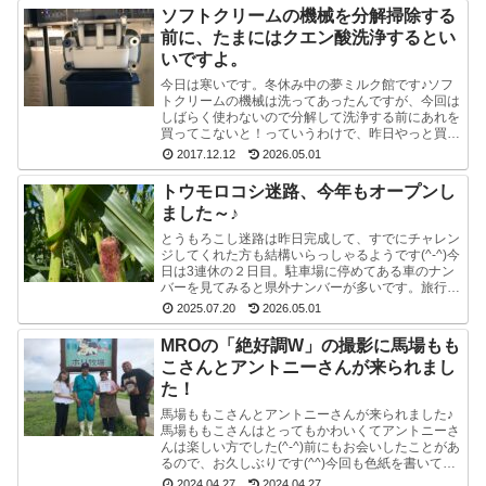
ソフトクリームの機械を分解掃除する
前に、たまにはクエン酸洗浄するとい
いですよ。
今日は寒いです。冬休み中の夢ミルク館です♪ソフ
トクリームの機械は洗ってあったんですが、今回は
しばらく使わないので分解して洗浄する前にあれを
買ってこないと！っていうわけで、昨日やっと買っ
てきました。ポットのクエン酸洗浄剤。粉末のやつ
2017.12.12
2026.05.01
です。週1...
トウモロコシ迷路、今年もオープンし
ました～♪
とうもろこし迷路は昨日完成して、すでにチャレン
ジしてくれた方も結構いらっしゃるようです(^-^)今
日は3連休の２日目。駐車場に停めてある車のナン
バーを見てみると県外ナンバーが多いです。旅行と
か帰省ですかね(^^)みんな楽しそうで良かったで
2025.07.20
2026.05.01
す...
MROの「絶好調W」の撮影に馬場もも
こさんとアントニーさんが来られまし
た！
馬場ももこさんとアントニーさんが来られました♪
馬場ももこさんはとってもかわいくてアントニーさ
んは楽しい方でした(^-^)前にもお会いしたことがあ
るので、お久しぶりです(^^)今回も色紙を書いて戴
いたので、夢ミルク館に来られた時には、ぜひ、
2024.04.27
2024.04.27