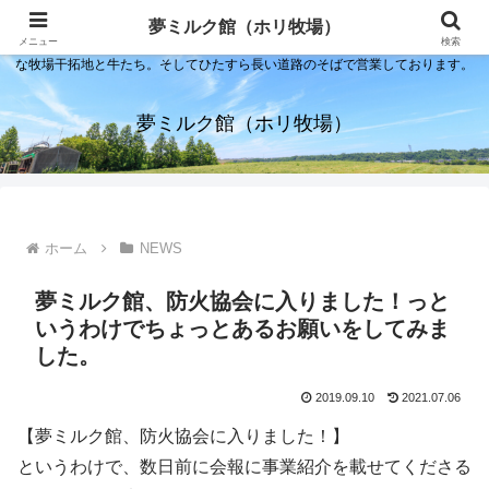
夢ミルク館！それは石川の金沢の隣にある内灘町にあるソフトクリーム屋で
夢ミルク館（ホリ牧場）
す。日本海のすぐそばで展開する当店は、まるで小京都ならぬ小北海道のよう
メニュー
検索
な牧場干拓地と牛たち。そしてひたすら長い道路のそばで営業しております。
夢ミルク館（ホリ牧場）
ホーム
NEWS
夢ミルク館、防火協会に入りました！っと
いうわけでちょっとあるお願いをしてみま
した。
2019.09.10
2021.07.06
【夢ミルク館、防火協会に入りました！】
というわけで、数日前に会報に事業紹介を載せてくださる