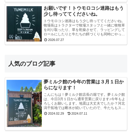
いし...
お願いです！トウモロコシ迷路はもう
少し待っててくださいね。
トウモロコシ迷路はもう少し待っててくださいね。
牧場長はトラクターで牧場スタッフと一緒に牧牧草
を刈り取ったり、草を乾燥させて、ラッピングして
ロールにしたりと牛たちの餌づくりも同時にやって
いるので、看板を立て切れていないんです。今はま
2026.07.27
だ危ないの...
人気のブログ記事
夢ミルク館の今年の営業は３月１日か
らになります！
こんにちは！夢ミルク館店長の堀です。夢ミルク館
は、今日3月１日から通常営業に戻ります♪今年もよ
ろしくお願いします。地震は大丈夫でしたか？河北
潟干拓地では断水が続いていたので、牛たちもスタ
ッフも大変でした。能登半島地震で河北潟干拓地も
2024.02.29
2024.07.11
被災した...