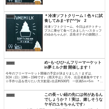
＊冷凍ソフトクリーム！色々に試
NEWS
食してみま~す(*^^)v 2
冷凍ソフトクリーム、今日はポテトチッ
プスに乗せて食べてみました~♪スタッフ
のゆみちゃんが、店長ポテチの袋開けれ
なかったら、店からはさみもってこんな
んと思ってた～と言ってましたが、いと
も簡単に開けています(^O^)冷凍ソフトは
今の季節、常温で...
め~も~ひひ~んフリーマーケット
NEWS
in夢ミルク館 開催します！
今年のフリーマーケット開催の予定が決まりました！まずは、
3/24（日）10時～15時です♪（雨天中止）只今、出店者募集中です！
☆手作り品を売りたい方大歓迎♪出店料500円 一区画5ｍ×5ｍ ＊車
出店OKお申し込み 076-255-1369...
この長～い紐の先には何があるん
NEWS
でしょうか？！実は、嬉しそうな
ヤギのユキちゃんです♪