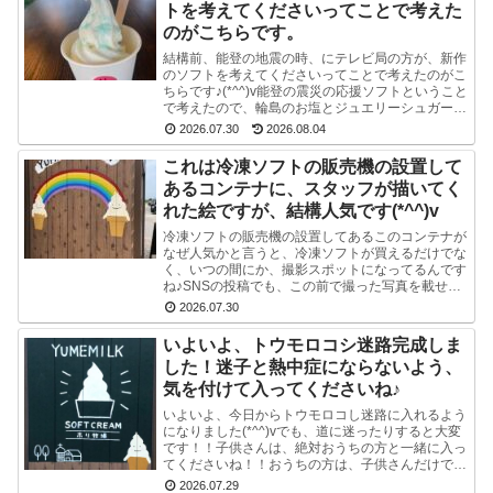
トを考えてくださいってことで考えた
のがこちらです。
結構前、能登の地震の時、にテレビ局の方が、新作
のソフトを考えてくださいってことで考えたのがこ
ちらです♪(*^^)v能登の震災の応援ソフトということ
で考えたので、輪島のお塩とジュエリーシュガーを
使い、海をイメージした水色のスマイルソフトを作
2026.07.30
2026.08.04
り...
これは冷凍ソフトの販売機の設置して
あるコンテナに、スタッフが描いてく
れた絵ですが、結構人気です(*^^)v
冷凍ソフトの販売機の設置してあるこのコンテナが
なぜ人気かと言うと、冷凍ソフトが買えるだけでな
く、いつの間にか、撮影スポットになってるんです
ね♪SNSの投稿でも、この前で撮った写真を載せて
る方多数です(^-^) かわいい写真が撮れますよ♪冷
2026.07.30
凍...
いよいよ、トウモロコシ迷路完成しま
した！迷子と熱中症にならないよう、
気を付けて入ってくださいね♪
いよいよ、今日からトウモロコし迷路に入れるよう
になりました(*^^)vでも、道に迷ったりすると大変
です！！子供さんは、絶対おうちの方と一緒に入っ
てくださいね！！おうちの方は、子供さんだけで迷
路にはいかせないでくださいね！！よろしくおねが
2026.07.29