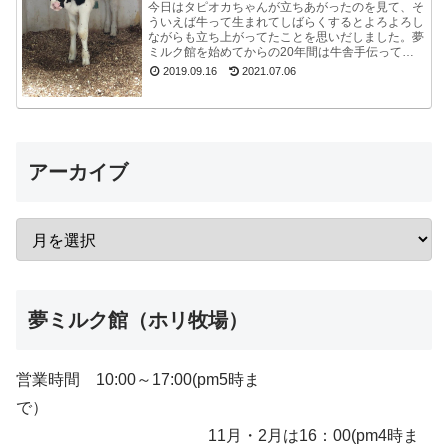
今日はタピオカちゃんが立ちあがったのを見て、そ
ういえば牛って生まれてしばらくするとよろよろし
ながらも立ち上がってたことを思いだしました。夢
ミルク館を始めてからの20年間は牛舎手伝ってな
いので、うっかり忘れてました。ちょうど牧場長が
2019.09.16
2021.07.06
来たので聞...
アーカイブ
夢ミルク館（ホリ牧場）
営業時間 10:00～17:00(pm5時ま
で）
11月・2月は16：00(pm4時ま