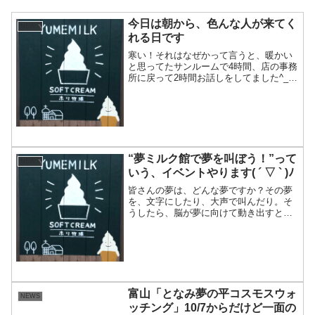
今日は朝から、色んな人が来てく
NEWS
れる日です
寒い！それはなぜかって言うと、暖かい
と思ってたサンルームで4時間、店の事務
所に戻って2時間お話しをしてました^_^
今日は、来客が続いてます！そして、事
務所で暖房ガンガンつけても、身体が暖
たまらず、なんか寒い(^^;;朝来てたお客
さん、昨日は...
“夢ミルク館で夢を叫ぼう！”って
NEWS
いう、イベントやります( ´ ▽ ` )ﾉ
皆さんの夢は、どんな夢ですか？その夢
を、文字にしたり、大声で叫んだり。そ
うしたら、脳が夢に向けて動き出すと思
いませんか？2/16(日)に夢ミルク館の「仲
良しの鐘」から、夢、叫んでみません
か？午後1時から、一緒に叫びましょう♪
イベントでは、他...
富山「となみ夢の平コスモスウォ
NEWS
ッチング」10/7からだけど一面の