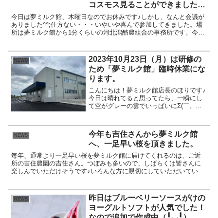
コスモス見ることができました
(^^)/
今日は夢ミルク館、木曜日なのでお休みです♪しかし、なんと会議が
ありました^^;仕方ない・・・いやいや喜んで参加してきました。場
所は夢ミルク館から1分くらいの河北潟酪農組合の事務所です。今日
の会議は10/29（日）に開催する「河北潟ふれあいフ...
2023年10月23日（月）は研修の
NEWS
ため「夢ミルク館」臨時休業にな
ります。
こんにちは！夢ミルク館店長のほりです♪
今日は晴れてると思ってたら、一瞬にし
て空がグレーの雲でいっぱいにΣ(￣。￣
ﾉ)ﾉその雲から雨が降ってるのが夢ミルク
館から、よく見えます。金沢にいた時に
は、家がくっついて建ってるので自分の
今年も吉住さんから夢ミルク館
NEWS
家からそんな景色...
へ、一足早い桜を頂きました。
毎年、通常より一足早い桜を夢ミルク館に届けてくれるのは、ご近
所の吉住農園の吉住さん。つぼみも多いので、しばらくは皆さんに
楽しんでいただけそうです♪いろんな方に親切にしていただいてい
て、本当にありがたいなぁ♡河北潟の桜並木の桜は、兼六園の桜
が...
昨日はブルーベリーソースがけの
NEWS
ヨーグルトソフトが人気でした！
なので追加で作成中（╹◡╹）