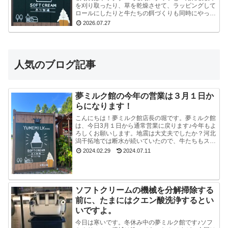
を刈り取ったり、草を乾燥させて、ラッピングして
ロールにしたりと牛たちの餌づくりも同時にやって
いるので、看板を立て切れていないんです。今はま
2026.07.27
だ危ないの...
人気のブログ記事
夢ミルク館の今年の営業は３月１日か
らになります！
こんにちは！夢ミルク館店長の堀です。夢ミルク館
は、今日3月１日から通常営業に戻ります♪今年もよ
ろしくお願いします。地震は大丈夫でしたか？河北
潟干拓地では断水が続いていたので、牛たちもスタ
ッフも大変でした。能登半島地震で河北潟干拓地も
2024.02.29
2024.07.11
被災した...
ソフトクリームの機械を分解掃除する
前に、たまにはクエン酸洗浄するとい
いですよ。
今日は寒いです。冬休み中の夢ミルク館です♪ソフ