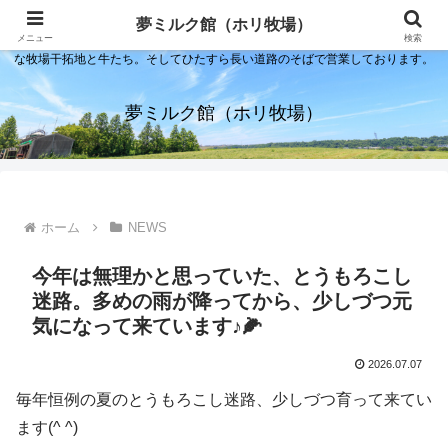
夢ミルク館！それは石川の金沢の隣にある内灘町にあるソフトクリーム屋で
夢ミルク館（ホリ牧場）
す。日本海のすぐそばで展開する当店は、まるで小京都ならぬ小北海道のよう
メニュー
検索
な牧場干拓地と牛たち。そしてひたすら長い道路のそばで営業しております。
夢ミルク館（ホリ牧場）
ホーム
NEWS
今年は無理かと思っていた、とうもろこし
迷路。多めの雨が降ってから、少しづつ元
気になって来ています♪🌽
2026.07.07
毎年恒例の夏のとうもろこし迷路、少しづつ育って来てい
ます(^ ^)