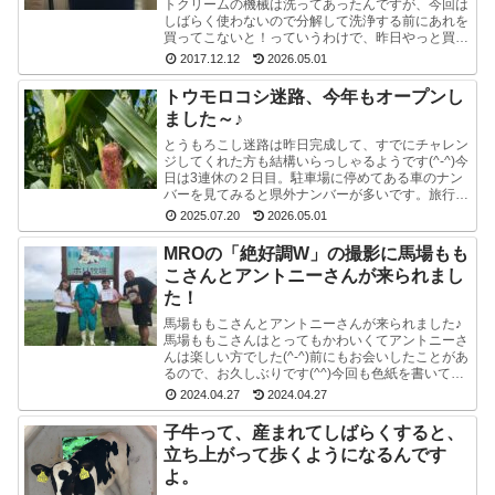
トクリームの機械は洗ってあったんですが、今回は
しばらく使わないので分解して洗浄する前にあれを
買ってこないと！っていうわけで、昨日やっと買っ
てきました。ポットのクエン酸洗浄剤。粉末のやつ
2017.12.12
2026.05.01
です。週1...
トウモロコシ迷路、今年もオープンし
ました～♪
とうもろこし迷路は昨日完成して、すでにチャレン
ジしてくれた方も結構いらっしゃるようです(^-^)今
日は3連休の２日目。駐車場に停めてある車のナン
バーを見てみると県外ナンバーが多いです。旅行と
か帰省ですかね(^^)みんな楽しそうで良かったで
2025.07.20
2026.05.01
す...
MROの「絶好調W」の撮影に馬場もも
こさんとアントニーさんが来られまし
た！
馬場ももこさんとアントニーさんが来られました♪
馬場ももこさんはとってもかわいくてアントニーさ
んは楽しい方でした(^-^)前にもお会いしたことがあ
るので、お久しぶりです(^^)今回も色紙を書いて戴
いたので、夢ミルク館に来られた時には、ぜひ、
2024.04.27
2024.04.27
ご...
子牛って、産まれてしばらくすると、
立ち上がって歩くようになるんです
よ。