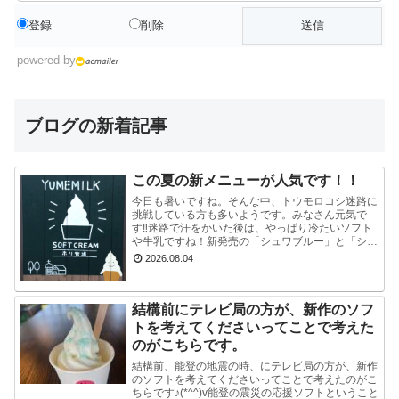
登録
削除
powered by
ブログの新着記事
この夏の新メニューが人気です！！
今日も暑いですね。そんな中、トウモロコシ迷路に
挑戦している方も多いようです。みなさん元気で
す‼迷路で汗をかいた後は、やっぱり冷たいソフト
や牛乳ですね！新発売の「シュワブルー」と「シュ
ワグリーン」が只今人気ですぐに売り切れてしまい
2026.08.04
ます。見かけ...
結構前にテレビ局の方が、新作のソフ
トを考えてくださいってことで考えた
のがこちらです。
結構前、能登の地震の時、にテレビ局の方が、新作
のソフトを考えてくださいってことで考えたのがこ
ちらです♪(*^^)v能登の震災の応援ソフトということ