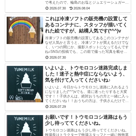
で考えたので、輪島のお塩とジュエリーシュガーを
使い、海をイメージした水色のスマイルソフトを作
2026.07.30
2026.08.04
り...
これは冷凍ソフトの販売機の設置して
あるコンテナに、スタッフが描いてく
れた絵ですが、結構人気です(*^^)v
冷凍ソフトの販売機の設置してあるこのコンテナが
なぜ人気かと言うと、冷凍ソフトが買えるだけでな
く、いつの間にか、撮影スポットになってるんです
ね♪SNSの投稿でも、この前で撮った写真を載せて
る方多数です(^-^) かわいい写真が撮れますよ♪冷
2026.07.30
凍...
いよいよ、トウモロコシ迷路完成しま
した！迷子と熱中症にならないよう、
気を付けて入ってくださいね♪
いよいよ、今日からトウモロコし迷路に入れるよう
になりました(*^^)vでも、道に迷ったりすると大変
です！！子供さんは、絶対おうちの方と一緒に入っ
てくださいね！！おうちの方は、子供さんだけで迷
路にはいかせないでくださいね！！よろしくおねが
2026.07.29
いし...
お願いです！トウモロコシ迷路はもう
少し待っててくださいね。
トウモロコシ迷路はもう少し待っててくださいね。
牧場長はトラクターで牧場スタッフと一緒に牧牧草