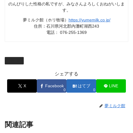
のんびりした性格の私ですが、みなさんよろしくおねがいしま
す。
夢ミルク館（ホリ牧場）
https://yumemilk.co.jp/
住所：石川県河北郡内灘町湖西243
電話： 076-255-1369
NEWS
シェアする
X
Facebook
はてブ
LINE
0
0
夢ミルク館
関連記事